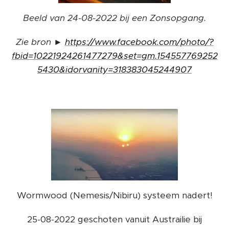
Beeld van 24-08-2022 bij een Zonsopgang.
Zie bron ►
https://www.facebook.com/photo/?
fbid=10221924261477279&set=gm.154557769252
5430&idorvanity=318383045244907
Wormwood (Nemesis/Nibiru) systeem nadert!
25-08-2022 geschoten vanuit Austrailie bij