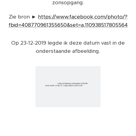
zonsopgang.
Zie bron ►
https://www.facebook.com/photo/?
fbid=408770961355650&set=a.110938517805564
Op 23-12-2019 legde ik deze datum vast in de
onderstaande afbeelding.