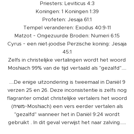
Priesters: Leviticus 4:3
Koningen: 1 Koningen 1:39
Profeten: Jesaja 61:1
Tempel veranderen: Exodus 40:9-11
Matzot ~ Ongezuurde Broden: Numeri 6:15
Cyrus ~ een niet-joodse Perzische koning: Jesaja
45:1
Zelfs in christelijke vertalingen wordt het woord
Moshiach 99% van de tijd vertaald als "gezalfd"....
....De enige uitzondering is tweemaal in Daniël 9
verzen 25 en 26. Deze inconsistentie is zelfs nog
flagranter omdat christelijke vertalers het woord
(משיח~Moshiach) een vers eerder vertalen als
"gezalfd" wanneer het in Daniël 9:24 wordt
gebruikt . In dit geval verwijst het naar zalving.....