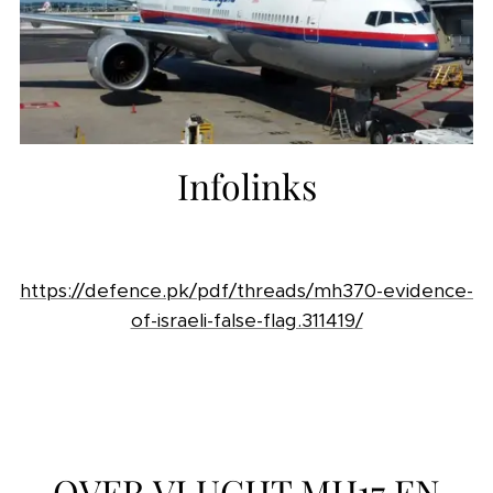
Infolinks
https://defence.pk/pdf/threads/mh370-evidence-
of-israeli-false-flag.311419/
OVER VLUCHT MH17 EN