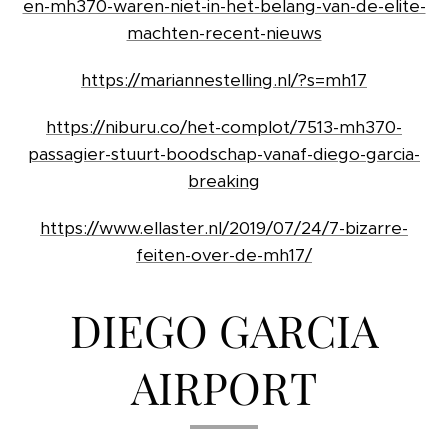
en-mh370-waren-niet-in-het-belang-van-de-elite-
machten-recent-nieuws
https://mariannestelling.nl/?s=mh17
https://niburu.co/het-complot/7513-mh370-
passagier-stuurt-boodschap-vanaf-diego-garcia-
breaking
https://www.ellaster.nl/2019/07/24/7-bizarre-
feiten-over-de-mh17/
DIEGO GARCIA
AIRPORT