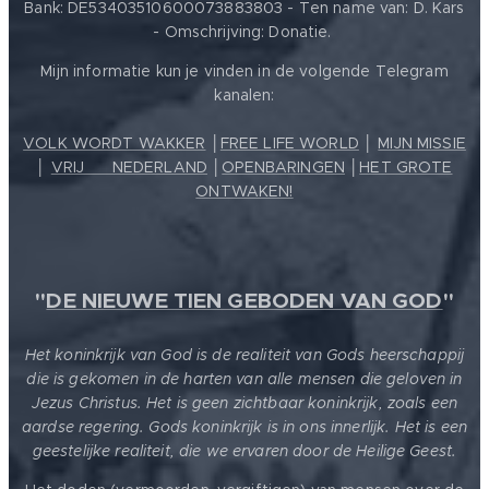
Bank: DE53403510600073883803 - Ten name van: D. Kars
- Omschrijving: Donatie.
Mijn informatie kun je vinden in de volgende Telegram
kanalen:
VOLK WORDT WAKKER
│
FREE LIFE WORLD
│
MIJN MISSIE
│
VRIJ ❤️ NEDERLAND
│
OPENBARINGEN
│
HET GROTE
ONTWAKEN!
"
DE NIEUWE TIEN GEBODEN VAN GOD
"
Het koninkrijk van God is de realiteit van Gods heerschappij
die is gekomen in de harten van alle mensen die geloven in
Jezus Christus. Het is geen zichtbaar koninkrijk, zoals een
aardse regering. Gods koninkrijk is in ons innerlijk. Het is een
geestelijke realiteit, die we ervaren door de Heilige Geest.