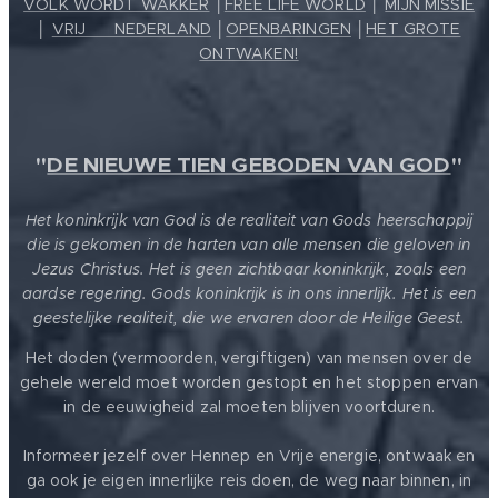
VOLK WORDT WAKKER
│
FREE LIFE WORLD
│
MIJN MISSIE
│
VRIJ ❤️ NEDERLAND
│
OPENBARINGEN
│
HET GROTE
ONTWAKEN!
"
DE NIEUWE TIEN GEBODEN VAN GOD
"
Het koninkrijk van God is de realiteit van Gods heerschappij
die is gekomen in de harten van alle mensen die geloven in
Jezus Christus. Het is geen zichtbaar koninkrijk, zoals een
aardse regering. Gods koninkrijk is in ons innerlijk. Het is een
geestelijke realiteit, die we ervaren door de Heilige Geest.
Het doden (vermoorden, vergiftigen) van mensen over de
gehele wereld moet worden gestopt en het stoppen ervan
in de eeuwigheid zal moeten blijven voortduren.
Informeer jezelf over Hennep en Vrije energie, ontwaak en
ga ook je eigen innerlijke reis doen, de weg naar binnen, in