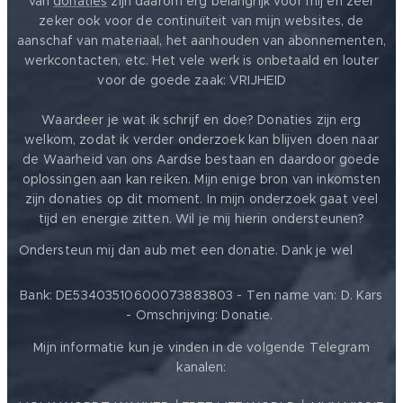
van
donaties
zijn daarom erg belangrijk voor mij en zeer
zeker ook voor de continuïteit van mijn websites, de
aanschaf van materiaal, het aanhouden van abonnementen,
werkcontacten, etc. Het vele werk is onbetaald en louter
voor de goede zaak: VRIJHEID ❤️
Waardeer je wat ik schrijf en doe? Donaties zijn erg
welkom, zodat ik verder onderzoek kan blijven doen naar
de Waarheid van ons Aardse bestaan en daardoor goede
oplossingen aan kan reiken. Mijn enige bron van inkomsten
zijn donaties op dit moment. In mijn onderzoek gaat veel
tijd en energie zitten. Wil je mij hierin ondersteunen?
❤️
Ondersteun mij dan aub met een donatie. Dank je wel
Bank: DE53403510600073883803 - Ten name van: D. Kars
- Omschrijving: Donatie.
Mijn informatie kun je vinden in de volgende Telegram
kanalen: