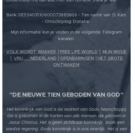
Ondersteun mij dan aub met een donatie. Dank je wel
Bank: DE53403510600073883803 - Ten name van: D. Kars
- Omschrijving: Donatie.
Mijn informatie kun je vinden in de volgende Telegram
kanalen:
VOLK WORDT WAKKER
│
FREE LIFE WORLD
│
MIJN MISSIE
│
VRIJ ❤️ NEDERLAND
│
OPENBARINGEN
│
HET GROTE
ONTWAKEN!
"
DE NIEUWE TIEN GEBODEN VAN GOD
"
Het koninkrijk van God is de realiteit van Gods heerschappij
die is gekomen in de harten van alle mensen die geloven in
Jezus Christus. Het is geen zichtbaar koninkrijk, zoals een
aardse regering. Gods koninkrijk is in ons innerlijk. Het is een