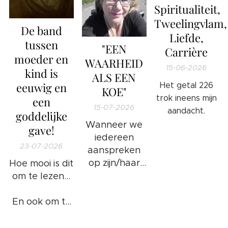
Spiritualiteit,
Tweelingvlam,
De band
Liefde,
tussen
"EEN
Carrière
moeder en
WAARHEID
15-06-2026
kind is
ALS EEN
eeuwig en
Het getal 226
KOE"
trok ineens mijn
een
15-07-2026
aandacht.
goddelijke
Wanneer we
gave!
iedereen
23-07-2026
aanspreken
op zijn/haar
Hoe mooi is dit
ongewenste
om te lezen...
gedrag en/of
foute
En ook om te
handelingen
weten...
❤️
of bezigheden