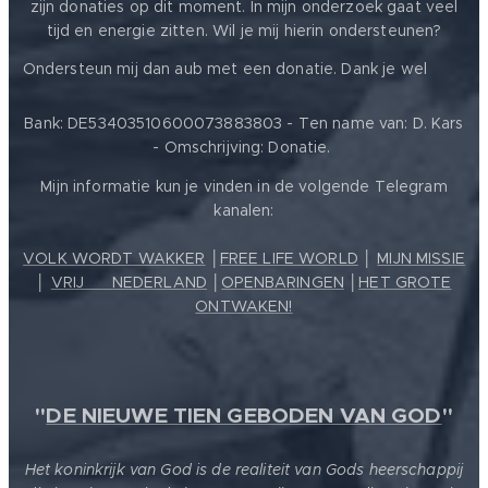
zijn donaties op dit moment. In mijn onderzoek gaat veel
tijd en energie zitten. Wil je mij hierin ondersteunen?
❤️
Ondersteun mij dan aub met een donatie. Dank je wel
Bank: DE53403510600073883803 - Ten name van: D. Kars
- Omschrijving: Donatie.
Mijn informatie kun je vinden in de volgende Telegram
kanalen:
VOLK WORDT WAKKER
│
FREE LIFE WORLD
│
MIJN MISSIE
│
VRIJ ❤️ NEDERLAND
│
OPENBARINGEN
│
HET GROTE
ONTWAKEN!
"
DE NIEUWE TIEN GEBODEN VAN GOD
"
Het koninkrijk van God is de realiteit van Gods heerschappij