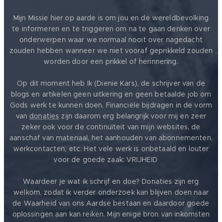
Mijn Missie hier op aarde is om jou en de wereldbevolking
te informeren en te triggeren om na te gaan denken over
onderwerpen waar we normaal nooit over nagedacht
zouden hebben wanneer we niet vooraf geprikkeld zouden
worden door een prikkel of herinnering.
Op dit moment heb Ik (Dienie Kars), de schrijver van de
blogs en artikelen geen uitkering en geen betaalde job om
Gods werk te kunnen doen. Financiële bijdragen in de vorm
van
donaties
zijn daarom erg belangrijk voor mij en zeer
zeker ook voor de continuïteit van mijn websites, de
aanschaf van materiaal, het aanhouden van abonnementen,
werkcontacten, etc. Het vele werk is onbetaald en louter
voor de goede zaak: VRIJHEID ❤️
Waardeer je wat ik schrijf en doe? Donaties zijn erg
welkom, zodat ik verder onderzoek kan blijven doen naar
de Waarheid van ons Aardse bestaan en daardoor goede
oplossingen aan kan reiken. Mijn enige bron van inkomsten