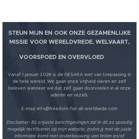
STEUN MIJN EN OOK ONZE GEZAMENLIJKE
MISSIE VOOR WERELDVREDE, WELVAART,
🕊
VOORSPOED EN OVERVLOED
Vanaf 1 januari 2026 is de GESARA wet van toepassing in
de hele wereld. We gaan onze Vrijheid vieren en zelf
beleven wanneer we dat zelf gaan doorvoelen in al onze
aderen en vezels.
E-mail: info@freedom-for-all-worldwide.com
Disclaimer: Bij onjuiste berichtgevingen zal ik dit zo spoedig
mogelijk rectificeren op mijn website, zodra jij met de juiste
informatie komt met onderbouwing van feiten en/of