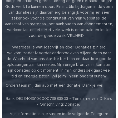
blogs en artikelen geen uitkering en geen betaalde job om
Gods werk te kunnen doen. Financiële bijdragen in de vorm
van
donaties
zijn daarom erg belangrijk voor mij en zeer
zeker ook voor de continuïteit van mijn websites, de
aanschaf van materiaal, het aanhouden van abonnementen,
werkcontacten, etc. Het vele werk is onbetaald en louter
voor de goede zaak: VRIJHEID ❤️
Waardeer je wat ik schrijf en doe? Donaties zijn erg
welkom, zodat ik verder onderzoek kan blijven doen naar
de Waarheid van ons Aardse bestaan en daardoor goede
oplossingen aan kan reiken. Mijn enige bron van inkomsten
zijn donaties op dit moment. In mijn onderzoek gaat veel
tijd en energie zitten. Wil je mij hierin ondersteunen?
❤️
Ondersteun mij dan aub met een donatie. Dank je wel
Bank: DE53403510600073883803 - Ten name van: D. Kars
- Omschrijving: Donatie.
Mijn informatie kun je vinden in de volgende Telegram