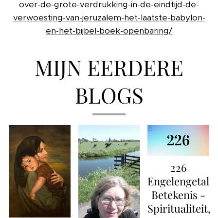
over-de-grote-verdrukking-in-de-eindtijd-de-
verwoesting-van-jeruzalem-het-laatste-babylon-
en-het-bijbel-boek-openbaring/
MIJN EERDERE
BLOGS
226
Engelengetal
Betekenis -
Spiritualiteit,