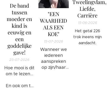
Tweelingvlam,
De band
Liefde,
tussen
"EEN
Carrière
moeder en
WAARHEID
15-06-2026
kind is
ALS EEN
eeuwig en
Het getal 226
KOE"
trok ineens mijn
een
15-07-2026
aandacht.
goddelijke
Wanneer we
gave!
iedereen
23-07-2026
aanspreken
op zijn/haar
Hoe mooi is dit
ongewenste
om te lezen...
gedrag en/of
foute
En ook om te
handelingen
weten...
❤️
of bezigheden
komt het