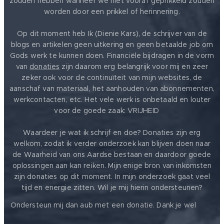
zouden hebben wanneer we niet vooraf geprikkeld zouden
worden door een prikkel of herinnering.
Op dit moment heb Ik (Dienie Kars), de schrijver van de
blogs en artikelen geen uitkering en geen betaalde job om
Gods werk te kunnen doen. Financiële bijdragen in de vorm
van
donaties
zijn daarom erg belangrijk voor mij en zeer
zeker ook voor de continuïteit van mijn websites, de
aanschaf van materiaal, het aanhouden van abonnementen,
werkcontacten, etc. Het vele werk is onbetaald en louter
voor de goede zaak: VRIJHEID ❤️
Waardeer je wat ik schrijf en doe? Donaties zijn erg
welkom, zodat ik verder onderzoek kan blijven doen naar
de Waarheid van ons Aardse bestaan en daardoor goede
oplossingen aan kan reiken. Mijn enige bron van inkomsten
zijn donaties op dit moment. In mijn onderzoek gaat veel
tijd en energie zitten. Wil je mij hierin ondersteunen?
❤️
Ondersteun mij dan aub met een donatie. Dank je wel