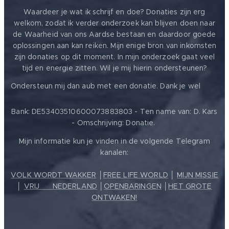
Waardeer je wat ik schrijf en doe? Donaties zijn erg
welkom, zodat ik verder onderzoek kan blijven doen naar
de Waarheid van ons Aardse bestaan en daardoor goede
oplossingen aan kan reiken. Mijn enige bron van inkomsten
zijn donaties op dit moment. In mijn onderzoek gaat veel
tijd en energie zitten. Wil je mij hierin ondersteunen?
❤️
Ondersteun mij dan aub met een donatie. Dank je wel
Bank: DE53403510600073883803 - Ten name van: D. Kars
- Omschrijving: Donatie.
Mijn informatie kun je vinden in de volgende Telegram
kanalen:
VOLK WORDT WAKKER
│
FREE LIFE WORLD
│
MIJN MISSIE
│
VRIJ ❤️ NEDERLAND
│
OPENBARINGEN
│
HET GROTE
ONTWAKEN!