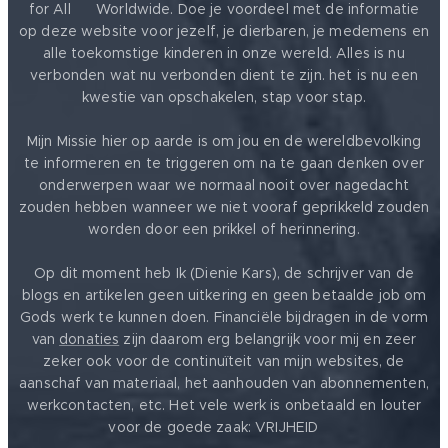
for All ❤️ Worldwide. Doe je voordeel met de informatie
op deze website voor jezelf, je dierbaren, je medemens en
alle toekomstige kinderen in onze wereld. Alles is nu
verbonden wat nu verbonden dient te zijn. het is nu een
kwestie van opschakelen, stap voor stap.
Mijn Missie hier op aarde is om jou en de wereldbevolking
te informeren en te triggeren om na te gaan denken over
onderwerpen waar we normaal nooit over nagedacht
zouden hebben wanneer we niet vooraf geprikkeld zouden
worden door een prikkel of herinnering.
Op dit moment heb Ik (Dienie Kars), de schrijver van de
blogs en artikelen geen uitkering en geen betaalde job om
Gods werk te kunnen doen. Financiële bijdragen in de vorm
van
donaties
zijn daarom erg belangrijk voor mij en zeer
zeker ook voor de continuïteit van mijn websites, de
aanschaf van materiaal, het aanhouden van abonnementen,
werkcontacten, etc. Het vele werk is onbetaald en louter
voor de goede zaak: VRIJHEID ❤️