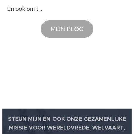
gedrag en/of
foute
En ook om te
handelingen
weten...
❤️
of bezigheden
MIJN BLOG
komt het
goed: 100%
WAARHEID.
STEUN MIJN EN OOK ONZE GEZAMENLIJKE
MISSIE VOOR WERELDVREDE, WELVAART,