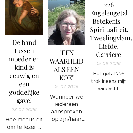
226
Engelengetal
Betekenis -
Spiritualiteit,
Tweelingvlam,
De band
Liefde,
tussen
"EEN
Carrière
moeder en
WAARHEID
15-06-2026
kind is
ALS EEN
eeuwig en
Het getal 226
KOE"
trok ineens mijn
een
15-07-2026
aandacht.
goddelijke
Wanneer we
gave!
iedereen
23-07-2026
aanspreken
op zijn/haar
Hoe mooi is dit
ongewenste
om te lezen...