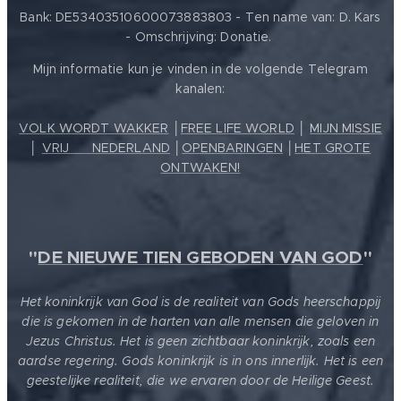
Bank: DE53403510600073883803 - Ten name van: D. Kars
- Omschrijving: Donatie.
Mijn informatie kun je vinden in de volgende Telegram
kanalen:
VOLK WORDT WAKKER
│
FREE LIFE WORLD
│
MIJN MISSIE
│
VRIJ ❤️ NEDERLAND
│
OPENBARINGEN
│
HET GROTE
ONTWAKEN!
"
DE NIEUWE TIEN GEBODEN VAN GOD
"
Het koninkrijk van God is de realiteit van Gods heerschappij
die is gekomen in de harten van alle mensen die geloven in
Jezus Christus. Het is geen zichtbaar koninkrijk, zoals een
aardse regering. Gods koninkrijk is in ons innerlijk. Het is een
geestelijke realiteit, die we ervaren door de Heilige Geest.