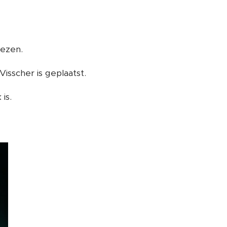
lezen.
sscher is geplaatst.
is.