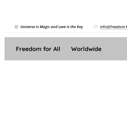
Universe is Magic and Love is the Key
❤️
info@freedom-f
Freedom for All ❤️ Worldwide