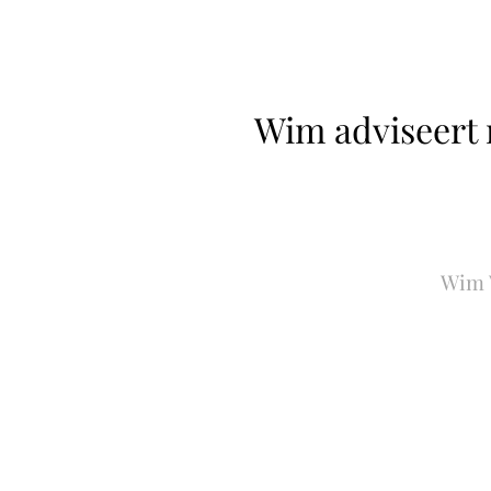
Wim adviseert 
Wim V