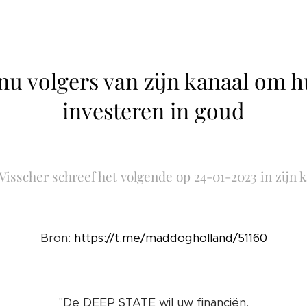
nu volgers van zijn kanaal om h
investeren in goud
isscher schreef het volgende op 24-01-2023 in zijn k
Bron:
https://t.me/maddogholland/51160
"De DEEP STATE wil uw financiën.