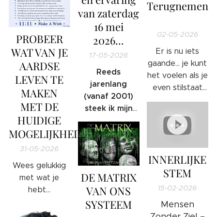
Terugnemen
van zaterdag
WAARHEID.
🔥
16 mei
02-05-2026
PROBEER
2026...
WAT VAN JE
Er is nu iets
17-05-2026
AARDSE
gaande… je kunt
Reeds
het voelen als je
LEVEN TE
jarenlang
even stilstaat
MAKEN
(vanaf 2001)
om te luisteren.
MET DE
steek ik mijn
Het is alsof er
HUIDIGE
nek uit en
een druk
MOGELIJKHEDEN
gebruik ik al
wegvalt… alsof
mijn kennis,
iets ouds zijn
31-05-2026
middelen en
INNERLIJKE
greep loslaat.
Wees gelukkig
tools om
STEM
Dit is niet
DE MATRIX
met wat je
informatie te
subtiel. Het is
VAN ONS
15-02-2026
hebt...
delen wat de
diep, het is
SYSTEEM
Mensen
omgekochte
echt, en het
Zonder Ziel –