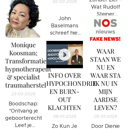
media voor ons
02-03-2026
opent een
Wat Rudolf
bewust
venster voor
Steiner
achterhoudt.
iedereen die er
John
Werkelijk
klaar voor is om
Baselmans
Ontdekte
erdoorheen te
schreef hier
stappen.
een boek
Monique
over, titel "De
WAAR
Koosman;
Matrix", deel 1
STAAN WE
Transformatiecoach,
en 2.
NU EN
hypnotherapeut
WAAR STA
INFO OVER
& specialist
IK NU IN
HYPOCHONDRIE
traumaherstel
MIJN
EN BURN-
23-03-2026
AARDSE
OUT
Boodschap:
LEVEN?
KLACHTEN
"Ontvang je
05-01-2026
08-01-2026
geboorterecht;
Leef je
Door Dienie
Zo Kun Je