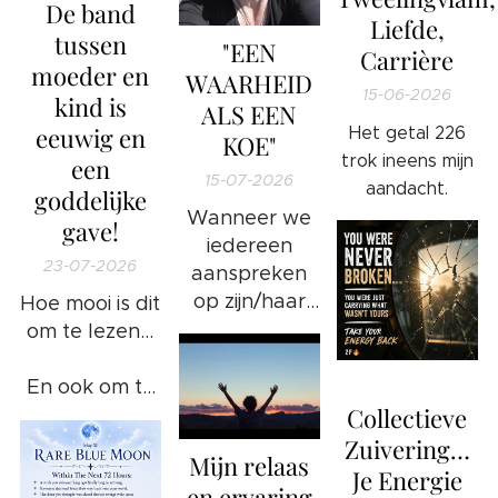
De band
Liefde,
tussen
"EEN
Carrière
moeder en
WAARHEID
15-06-2026
kind is
ALS EEN
eeuwig en
Het getal 226
KOE"
trok ineens mijn
een
15-07-2026
aandacht.
goddelijke
Wanneer we
gave!
iedereen
23-07-2026
aanspreken
op zijn/haar
Hoe mooi is dit
ongewenste
om te lezen...
gedrag en/of
🔥
foute
En ook om te
handelingen
Collectieve
weten...
❤️
of bezigheden
Zuivering…
Mijn relaas
komt het
Je Energie
en ervaring
goed: 100%