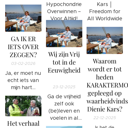
gelukkigste
Kars │
Hypochondrie
leven!"
Freedom for
Overwinnen –
All Worldwide
Voor Altijd!
GA IK ER
IETS OVER
Wij zijn Vrij
ZEGGEN?
Waarom
tot in de
03-02-2026
wordt er tot
Eeuwigheid
Ja, er moet nu
heden
💫
echt iets van
KARAKTERM
23-12-2025
mijn hart...
gepleegd op
Ga de vrijheid
waarheidvinds
zelf ook
Dienie Kars?
(be)leven en
voelen in al
22-12-2025
Het verhaal
jouw aderen
Is het de