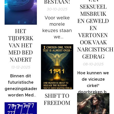
BESTAAN!
SEKSUEEL
30-10-2025
MISBRUIK
Voor welke
EN GEWELD
morele
EN
HET
keuzes staan
VERTONEN
TIJDPERK
we
OOK VAAK
momenteel en
VAN HET
NARCISTISCH
hoe gaan wij
MED BED
GEDRAG
hiermee om
NADERT
als mensheid
08-10-2025
13-12-2025
of als
Hoe kunnen we
individu?
Binnen dit
de vicieuze
futuristische
cirkel*
genezingskader
doorbreken bij
SHIFT TO
worden Med
slachtoffers
Beds
FREEDOM
die later
beschreven als
❤️
mogelijk zelf