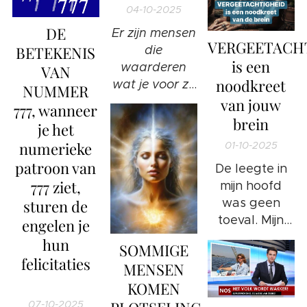
kwantumregeneratieve
dader kunnen
04-10-2025
kamers die het
worden?
DE
Er zijn mensen
lichaam kunnen
VERGEETACH
die
BETEKENIS
herstellen op
is een
waarderen
niveaus die de
VAN
noodkreet
wat je voor ze
moderne
NUMMER
doet.
van jouw
geneeskunde
777, wanneer
Anderen...
niet kan
brein
je het
vinden het
bereiken.
numerieke
01-10-2025
allemaal heel
patroon van
De leegte in
gewoon.
777 ziet,
mijn hoofd
was geen
sturen de
toeval. Mijn
engelen je
brein had het
hun
SOMMIGE
opgegeven.
felicitaties
MENSEN
❤️
KOMEN
07-10-2025