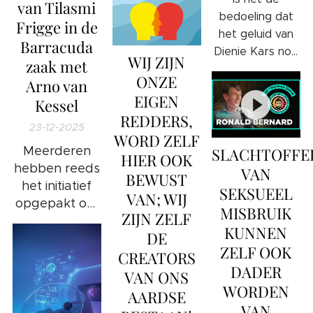
van Tilasmi
en in al jouw
bedoeling dat
Frigge in de
vezels.
het geluid van
Barracuda
Dienie Kars nog
WIJ ZIJN
zaak met
sterker door
ONZE
Arno van
gaat klinken in
EIGEN
Kessel
onze
REDDERS,
samenleving?
23-12-2025
WORD ZELF
Wat is nu de
Meerderen
SLACHTOFFE
HIER OOK
exacte
hebben reeds
VAN
bedoeling
BEWUST
het initiatief
SEKSUEEL
hiervan van het
VAN; WIJ
opgepakt om
Universum?
MISBRUIK
ZIJN ZELF
onderzoek te
KUNNEN
DE
doen in deze
ZELF OOK
CREATORS
kwestie.
DADER
VAN ONS
WORDEN
AARDSE
VAN