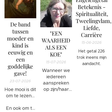
Betekenis -
Spiritualiteit,
Tweelingvlam,
De band
Liefde,
tussen
"EEN
Carrière
moeder en
WAARHEID
15-06-2026
kind is
ALS EEN
eeuwig en
Het getal 226
KOE"
trok ineens mijn
een
15-07-2026
aandacht.
goddelijke
Wanneer we
gave!
iedereen
23-07-2026
aanspreken
op zijn/haar
Hoe mooi is dit
ongewenste
om te lezen...
gedrag en/of
foute
En ook om te