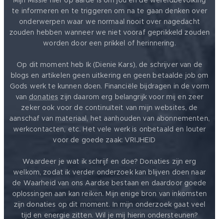
Mijn Missie hier op aarde is om jou en de wereldbevolking
te informeren en te triggeren om na te gaan denken over
onderwerpen waar we normaal nooit over nagedacht
zouden hebben wanneer we niet vooraf geprikkeld zouden
worden door een prikkel of herinnering.
Op dit moment heb Ik (Dienie Kars), de schrijver van de
blogs en artikelen geen uitkering en geen betaalde job om
Gods werk te kunnen doen. Financiële bijdragen in de vorm
van
donaties
zijn daarom erg belangrijk voor mij en zeer
zeker ook voor de continuïteit van mijn websites, de
aanschaf van materiaal, het aanhouden van abonnementen,
werkcontacten, etc. Het vele werk is onbetaald en louter
voor de goede zaak: VRIJHEID ❤️
Waardeer je wat ik schrijf en doe? Donaties zijn erg
welkom, zodat ik verder onderzoek kan blijven doen naar
de Waarheid van ons Aardse bestaan en daardoor goede
oplossingen aan kan reiken. Mijn enige bron van inkomsten
zijn donaties op dit moment. In mijn onderzoek gaat veel
tijd en energie zitten. Wil je mij hierin ondersteunen?