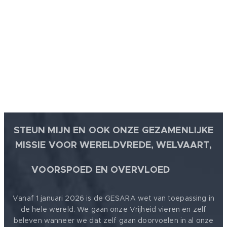
handelingen
weten...
❤️
of bezigheden
komt het
goed: 100%
WAARHEID.
STEUN MIJN EN OOK ONZE GEZAMENLIJKE
MISSIE VOOR WERELDVREDE, WELVAART,
🕊
VOORSPOED EN OVERVLOED
Vanaf 1 januari 2026 is de GESARA wet van toepassing in
de hele wereld. We gaan onze Vrijheid vieren en zelf
beleven wanneer we dat zelf gaan doorvoelen in al onze