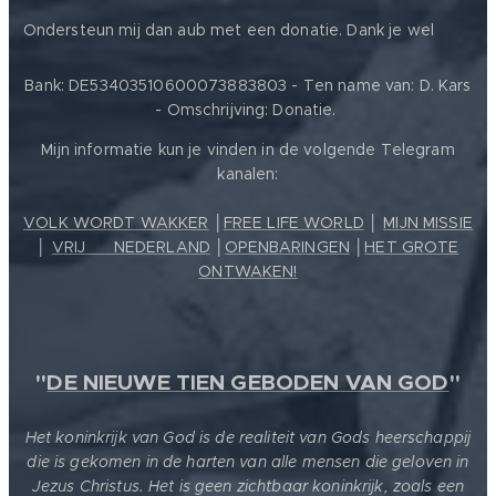
❤️
Ondersteun mij dan aub met een donatie. Dank je wel
Bank: DE53403510600073883803 - Ten name van: D. Kars
- Omschrijving: Donatie.
Mijn informatie kun je vinden in de volgende Telegram
kanalen:
VOLK WORDT WAKKER
│
FREE LIFE WORLD
│
MIJN MISSIE
│
VRIJ ❤️ NEDERLAND
│
OPENBARINGEN
│
HET GROTE
ONTWAKEN!
"
DE NIEUWE TIEN GEBODEN VAN GOD
"
Het koninkrijk van God is de realiteit van Gods heerschappij
die is gekomen in de harten van alle mensen die geloven in
Jezus Christus. Het is geen zichtbaar koninkrijk, zoals een