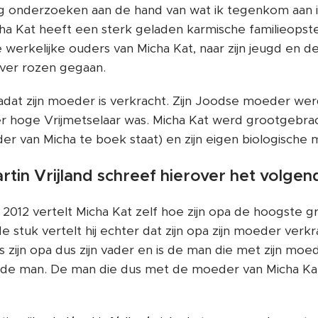
g onderzoeken aan de hand van wat ik tegenkom aan in
a Kat heeft een sterk geladen karmische familieopstelli
werkelijke ouders van Micha Kat, naar zijn jeugd en d
 over rozen gegaan.
dat zijn moeder is verkracht. Zijn Joodse moeder wer
eer hoge Vrijmetselaar was. Micha Kat werd grootgebr
der van Micha te boek staat) en zijn eigen biologische
rtin Vrijland schreef hierover het volgen
it 2012 vertelt Micha Kat zelf hoe zijn opa de hoogste g
 stuk vertelt hij echter dat zijn opa zijn moeder verkra
is zijn opa dus zijn vader en is de man die met zijn mo
lfde man. De man die dus met de moeder van Micha K