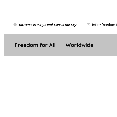
Universe is Magic and Love is the Key
❤️
info@freedom-f
Freedom for All ❤️ Worldwide