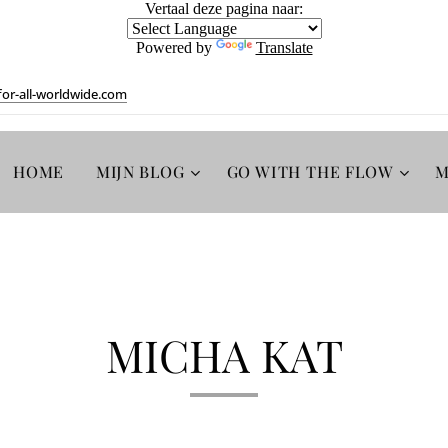
Vertaal deze pagina naar:
Powered by
Translate
or-all-worldwide.com
HOME
MIJN BLOG
GO WITH THE FLOW
M
MICHA KAT