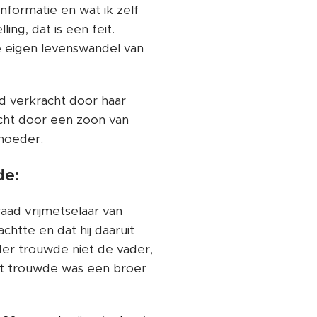
formatie en wat ik zelf
ng, dat is een feit.
e eigen levenswandel van
d verkracht door haar
acht door een zoon van
 moeder.
de:
raad vrijmetselaar van
chtte en dat hij daaruit
eder trouwde niet de vader,
at trouwde was een broer