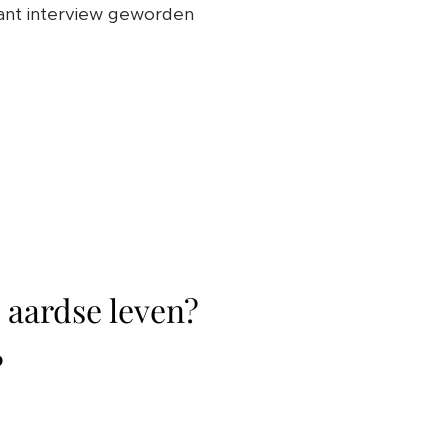
ssant interview geworden
.
s aardse leven?
?