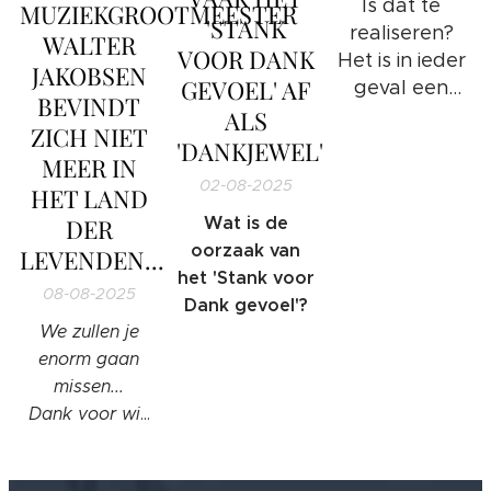
Is dat te
MUZIEKGROOTMEESTER
brachten.
'STANK
realiseren?
WALTER
VOOR DANK
Het is in ieder
JAKOBSEN
GEVOEL' AF
geval een
BEVINDT
hele mooie en
ALS
ZICH NIET
nieuwe
'DANKJEWEL'
MEER IN
uitdaging!
02-08-2025
HET LAND
Wat is de
DER
oorzaak van
LEVENDEN...
het 'Stank voor
08-08-2025
Dank gevoel'?
We zullen je
enorm gaan
missen...
Dank voor wie
je was lieve
Walter en wat