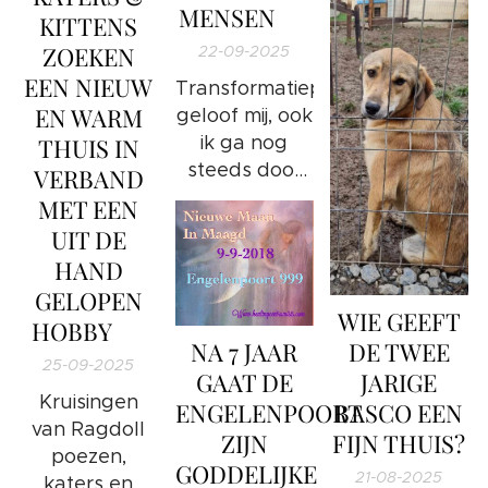
MENSEN ❤️
verwerkingspro
KITTENS
en jouw eigen
ZOEKEN
22-09-2025
huidige
EEN NIEUW
Transformatieproces;
Transformatiepr
EN WARM
geloof mij, ook
ik ga nog
THUIS IN
steeds door
VERBAND
allerlei
MET EEN
processen
UIT DE
heen hoor 😇
HAND
GELOPEN
WIE GEEFT
HOBBY ❤️
DE TWEE
NA 7 JAAR
25-09-2025
JARIGE
GAAT DE
Kruisingen
BASCO EEN
ENGELENPOORT
van Ragdoll
FIJN THUIS?
ZIJN
poezen,
GODDELIJKE
21-08-2025
katers en