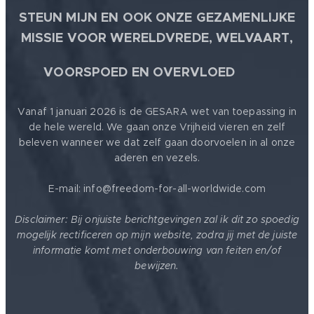
je deed...
STEUN MIJN EN OOK ONZE GEZAMENLIJKE
MISSIE VOOR WERELDVREDE, WELVAART,
We zullen jou
enorm gaan
🕊
VOORSPOED EN OVERVLOED
missen in ons
Aardse leven...
Gelukkig laat je
Vanaf 1 januari 2026 is de GESARA wet van toepassing in
veel van jouw
de hele wereld. We gaan onze Vrijheid vieren en zelf
beleven wanneer we dat zelf gaan doorvoelen in al onze
Gedachtegoed
aderen en vezels.
na aan ons...
E-mail: info@freedom-for-all-worldwide.com
Dank je wel
voor wie je was
Disclaimer: Bij onjuiste berichtgevingen zal ik dit zo spoedig
en wat je hebt
mogelijk rectificeren op mijn website, zodra jij met de juiste
gedaan...
informatie komt met onderbouwing van feiten en/of
Je bent een
bewijzen.
Grootmeester in
de