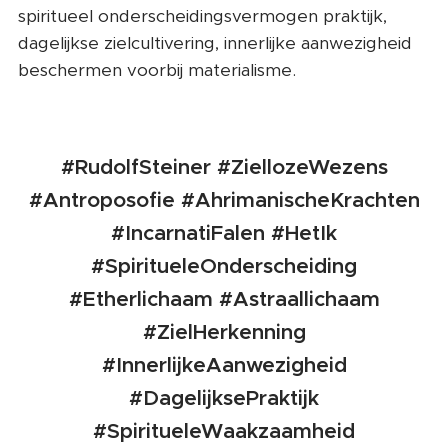
spiritueel onderscheidingsvermogen praktijk,
dagelijkse zielcultivering, innerlijke aanwezigheid
beschermen voorbij materialisme.
#RudolfSteiner #ZiellozeWezens
#Antroposofie #AhrimanischeKrachten
#IncarnatiFalen #HetIk
#SpiritueleOnderscheiding
#Etherlichaam #Astraallichaam
#ZielHerkenning
#InnerlijkeAanwezigheid
#DagelijksePraktijk
#SpiritueleWaakzaamheid