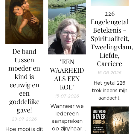
226
Engelengetal
Betekenis -
Spiritualiteit,
Tweelingvlam,
De band
Liefde,
tussen
"EEN
Carrière
moeder en
WAARHEID
15-06-2026
kind is
ALS EEN
eeuwig en
Het getal 226
KOE"
trok ineens mijn
een
15-07-2026
aandacht.
goddelijke
Wanneer we
gave!
iedereen
23-07-2026
aanspreken
op zijn/haar
Hoe mooi is dit