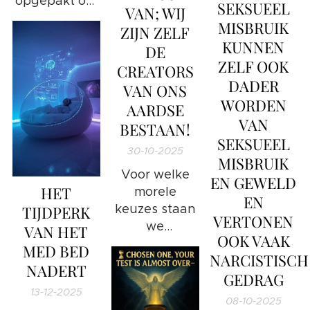
opgepakt om
SEKSUEEL
hiervan van het
VAN; WIJ
onderzoek te
Universum?
MISBRUIK
ZIJN ZELF
doen in deze
KUNNEN
DE
kwestie.
ZELF OOK
CREATORS
DADER
VAN ONS
WORDEN
AARDSE
VAN
BESTAAN!
SEKSUEEL
30-10-2025
MISBRUIK
Voor welke
EN GEWELD
HET
morele
EN
keuzes staan
TIJDPERK
VERTONEN
we
VAN HET
OOK VAAK
momenteel en
MED BED
NARCISTISCH
hoe gaan wij
NADERT
GEDRAG
hiermee om
13-12-2025
als mensheid
08-10-2025