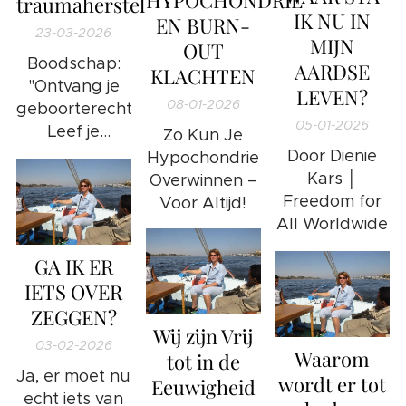
traumaherstel
IK NU IN
EN BURN-
23-03-2026
MIJN
OUT
Boodschap:
AARDSE
KLACHTEN
"Ontvang je
LEVEN?
08-01-2026
geboorterecht;
05-01-2026
Leef je
Zo Kun Je
gelukkigste
Door Dienie
Hypochondrie
leven!"
Kars │
Overwinnen –
Freedom for
Voor Altijd!
All Worldwide
GA IK ER
IETS OVER
ZEGGEN?
Wij zijn Vrij
03-02-2026
Waarom
tot in de
Ja, er moet nu
wordt er tot
Eeuwigheid
echt iets van