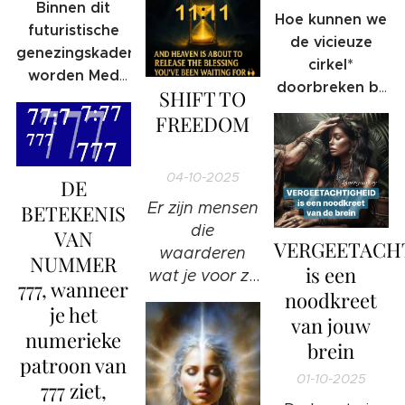
of als
Binnen dit
Hoe kunnen we
individu?
futuristische
de vicieuze
genezingskader
cirkel*
worden Med
doorbreken bij
SHIFT TO
Beds
slachtoffers
FREEDOM
beschreven als
die later
kwantumregeneratieve
❤️
mogelijk zelf
kamers die het
dader kunnen
04-10-2025
DE
lichaam kunnen
worden?
Er zijn mensen
BETEKENIS
herstellen op
die
niveaus die de
VAN
VERGEETACH
waarderen
moderne
NUMMER
is een
wat je voor ze
geneeskunde
777, wanneer
noodkreet
doet.
niet kan
je het
Anderen...
van jouw
bereiken.
numerieke
vinden het
brein
patroon van
allemaal heel
01-10-2025
777 ziet,
gewoon.