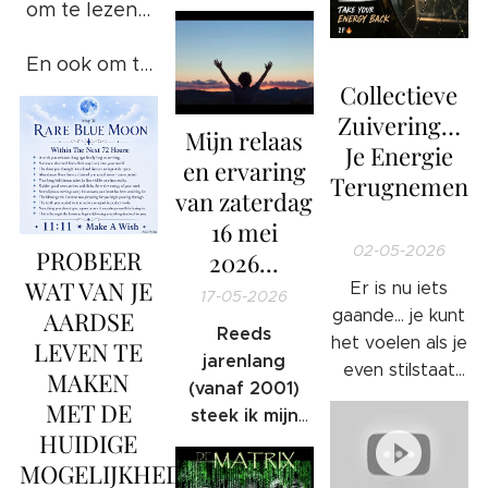
ongewenste
om te lezen...
gedrag en/of
🔥
foute
En ook om te
handelingen
Collectieve
weten...
❤️
of bezigheden
Zuivering…
Mijn relaas
komt het
Je Energie
en ervaring
goed: 100%
Terugnemen
van zaterdag
WAARHEID.
🔥
16 mei
02-05-2026
PROBEER
2026...
WAT VAN JE
Er is nu iets
17-05-2026
AARDSE
gaande… je kunt
Reeds
het voelen als je
LEVEN TE
jarenlang
even stilstaat
MAKEN
(vanaf 2001)
om te luisteren.
MET DE
steek ik mijn
Het is alsof er
HUIDIGE
nek uit en
een druk
MOGELIJKHEDEN
gebruik ik al
wegvalt… alsof