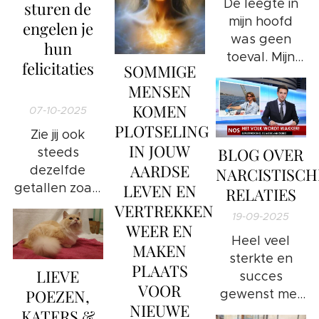
De leegte in
sturen de
mijn hoofd
engelen je
was geen
hun
toeval. Mijn
felicitaties
SOMMIGE
brein had het
❤️
MENSEN
opgegeven.
KOMEN
07-10-2025
PLOTSELING
Zie jij ook
IN JOUW
BLOG OVER
steeds
AARDSE
dezelfde
NARCISTISCH
LEVEN EN
getallen zoals
RELATIES
7:77 - 77:7 -
VERTREKKEN
19-09-2025
777
WEER EN
Heel veel
MAKEN
sterkte en
PLAATS
LIEVE
succes
VOOR
POEZEN,
gewenst met
NIEUWE
jouw eigen
KATERS &