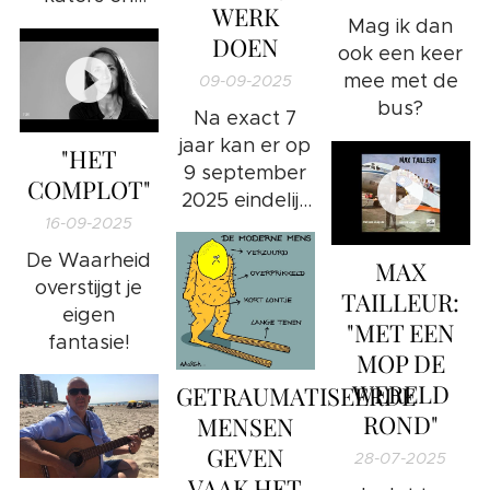
WERK
kittens te
Mag ik dan
DOEN
koop!
ook een keer
mee met de
09-09-2025
bus?
Na exact 7
jaar kan er op
"HET
9 september
COMPLOT"
2025 eindelijk
16-09-2025
deze
Openbaring
De Waarheid
MAX
worden
overstijgt je
TAILLEUR:
geschreven,
eigen
"MET EEN
nadat alle
fantasie!
MOP DE
gevonden
WERELD
puzzelstukjes
GETRAUMATISEERDE
de grote
ROND"
MENSEN
puzzel in
GEVEN
28-07-2025
beeld
VAAK HET