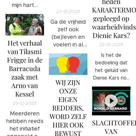
heden
💫
mijn hart...
KARAKTERM
23-12-2025
gepleegd op
Ga de vrijheid
waarheidvinds
zelf ook
Dienie Kars?
(be)leven en
Het verhaal
voelen in al
22-12-2025
van Tilasmi
jouw aderen
Is het de
Frigge in de
en in al jouw
bedoeling dat
Barracuda
vezels.
het geluid van
zaak met
Dienie Kars nog
WIJ ZIJN
Arno van
sterker door
ONZE
Kessel
gaat klinken in
EIGEN
onze
23-12-2025
REDDERS,
samenleving?
Meerderen
WORD ZELF
Wat is nu de
hebben reeds
SLACHTOFFE
HIER OOK
exacte
het initiatief
VAN
bedoeling
BEWUST