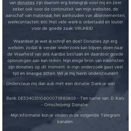
van
donaties
zijn daarom erg belangrijk voor mij en zeer
zeker ook voor de continuïteit van mijn websites, de
aanschaf van materiaal, het aanhouden van abonnementen,
werkcontacten, etc. Het vele werk is onbetaald en louter
voor de goede zaak: VRIJHEID ❤️
Waardeer je wat ik schrijf en doe? Donaties zijn erg
welkom, zodat ik verder onderzoek kan blijven doen naar
de Waarheid van ons Aardse bestaan en daardoor goede
oplossingen aan kan reiken. Mijn enige bron van inkomsten
zijn donaties op dit moment. In mijn onderzoek gaat veel
tijd en energie zitten. Wil je mij hierin ondersteunen?
❤️
Ondersteun mij dan aub met een donatie. Dank je wel
Bank: DE53403510600073883803 - Ten name van: D. Kars
- Omschrijving: Donatie.
Mijn informatie kun je vinden in de volgende Telegram
kanalen: