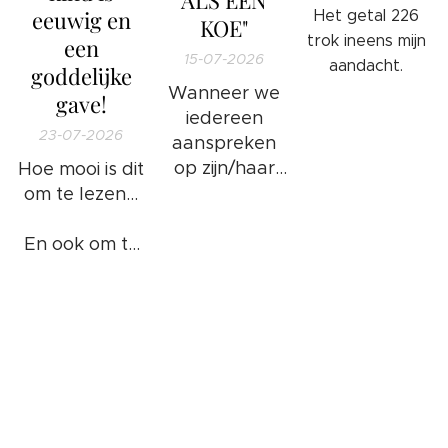
eeuwig en
Het getal 226
KOE"
trok ineens mijn
een
15-07-2026
aandacht.
goddelijke
Wanneer we
gave!
iedereen
23-07-2026
aanspreken
op zijn/haar
Hoe mooi is dit
ongewenste
om te lezen...
gedrag en/of
foute
En ook om te
handelingen
weten...
❤️
of bezigheden
komt het
goed: 100%
WAARHEID.