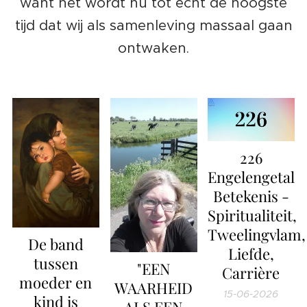
want het wordt nu tot echt de hoogste
tijd dat wij als samenleving massaal gaan
ontwaken.
226
Engelengetal
Betekenis -
Spiritualiteit,
Tweelingvlam,
De band
Liefde,
tussen
"EEN
Carrière
moeder en
WAARHEID
15-06-2026
kind is
ALS EEN