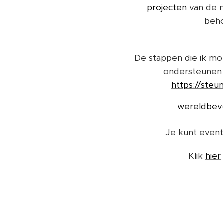
projecten
van de 
beho
De stappen die ik mom
ondersteunen 
https://steu
wereldbevo
Je kunt event
Klik
hier