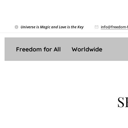
Universe is Magic and Love is the Key
❤️
info@freedom-f
Freedom for All ❤️ Worldwide
S