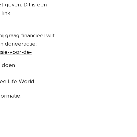
 geven. Dit is een
link:
 graag financieel wilt
n doneeractie:
ssie-voor-de-
❤️
at doen
ee Life World.
formatie.