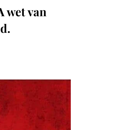
A wet van
ld.