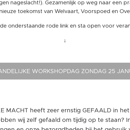
igen nageslacht!). Gezamenlijk op weg naar een pra
ieuze toekomst van Welvaart, Voorspoed en Ove
 de onderstaande rode link en sta open voor vera
↓
ANDELIJKE WORKSHOPDAG ZONDAG 25 JANUA
 MACHT heeft zeer ernstig GEFAALD in he
bben wij zelf gefaald om tijdig op te staan? I
gingen en onze bezorgdheden bij het gebruik 