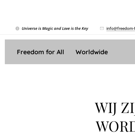
Universe is Magic and Love is the Key
❤️
info@freedom-f
Freedom for All ❤️ Worldwide
WIJ Z
WORD