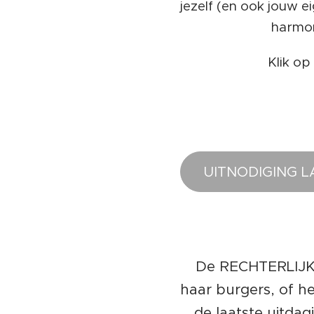
jezelf (en ook jouw e
harmon
Klik op
UITNODIGING L
De RECHTERLIJKE
haar burgers, of he
de laatste uitda