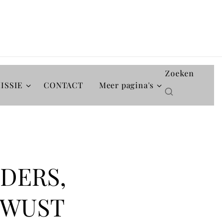
Zoeken
ISSIE
CONTACT
Meer pagina's
DDERS,
EWUST