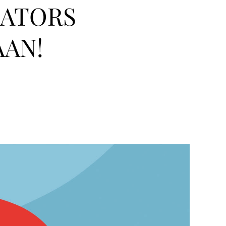
REATORS
AAN!