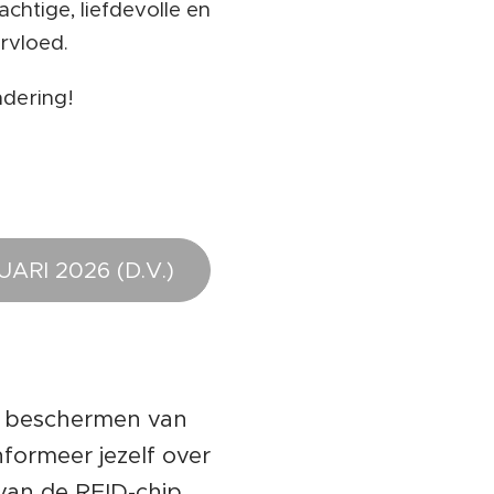
chtige, liefdevolle en
rvloed.
ndering!
RI 2026 (D.V.)
t beschermen van
nformeer jezelf over
van de RFID-chip,