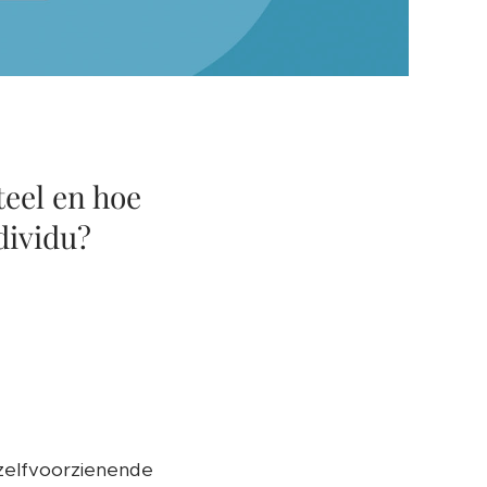
eel en hoe
dividu?
 zelfvoorzienende