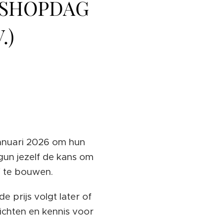
KSHOPDAG
.)
anuari 2026
om hun
gun jezelf de kans om
f te bouwen.
e prijs volgt later of
ichten en kennis voor