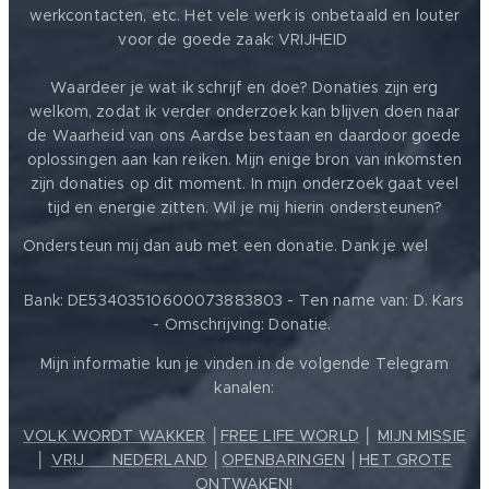
werkcontacten, etc. Het vele werk is onbetaald en louter
voor de goede zaak: VRIJHEID ❤️
Waardeer je wat ik schrijf en doe? Donaties zijn erg
welkom, zodat ik verder onderzoek kan blijven doen naar
de Waarheid van ons Aardse bestaan en daardoor goede
oplossingen aan kan reiken. Mijn enige bron van inkomsten
zijn donaties op dit moment. In mijn onderzoek gaat veel
tijd en energie zitten. Wil je mij hierin ondersteunen?
❤️
Ondersteun mij dan aub met een donatie. Dank je wel
Bank: DE53403510600073883803 - Ten name van: D. Kars
- Omschrijving: Donatie.
Mijn informatie kun je vinden in de volgende Telegram
kanalen:
VOLK WORDT WAKKER
│
FREE LIFE WORLD
│
MIJN MISSIE
│
VRIJ ❤️ NEDERLAND
│
OPENBARINGEN
│
HET GROTE
ONTWAKEN!