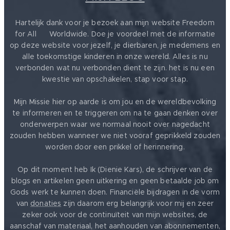
Hartelijk dank voor je bezoek aan mijn website Freedom
for All ❤️ Worldwide. Doe je voordeel met de informatie
op deze website voor jezelf, je dierbaren, je medemens en
alle toekomstige kinderen in onze wereld. Alles is nu
verbonden wat nu verbonden dient te zijn. het is nu een
kwestie van opschakelen, stap voor stap.
Mijn Missie hier op aarde is om jou en de wereldbevolking
te informeren en te triggeren om na te gaan denken over
onderwerpen waar we normaal nooit over nagedacht
zouden hebben wanneer we niet vooraf geprikkeld zouden
worden door een prikkel of herinnering.
Op dit moment heb Ik (Dienie Kars), de schrijver van de
blogs en artikelen geen uitkering en geen betaalde job om
Gods werk te kunnen doen. Financiële bijdragen in de vorm
van
donaties
zijn daarom erg belangrijk voor mij en zeer
zeker ook voor de continuïteit van mijn websites, de
aanschaf van materiaal, het aanhouden van abonnementen,