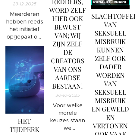
REDDERS,
samenleving?
23-12-2025
WORD ZELF
Wat is nu de
Meerderen
SLACHTOFFE
HIER OOK
exacte
hebben reeds
VAN
bedoeling
BEWUST
het initiatief
SEKSUEEL
hiervan van het
VAN; WIJ
opgepakt om
Universum?
MISBRUIK
ZIJN ZELF
onderzoek te
KUNNEN
DE
doen in deze
ZELF OOK
CREATORS
kwestie.
DADER
VAN ONS
WORDEN
AARDSE
VAN
BESTAAN!
SEKSUEEL
30-10-2025
MISBRUIK
Voor welke
EN GEWELD
morele
EN
HET
keuzes staan
VERTONEN
TIJDPERK
we
OOK VAAK