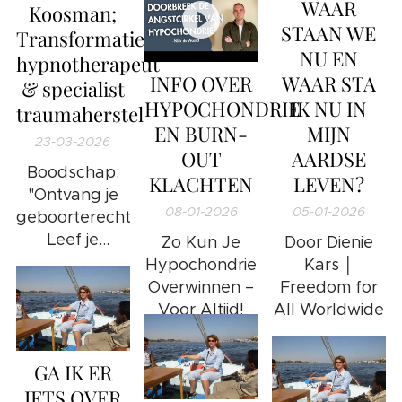
WAAR
Koosman;
Matrix", deel 1
STAAN WE
Transformatiecoach,
en 2.
NU EN
hypnotherapeut
WAAR STA
INFO OVER
& specialist
IK NU IN
HYPOCHONDRIE
traumaherstel
MIJN
EN BURN-
23-03-2026
AARDSE
OUT
Boodschap:
LEVEN?
KLACHTEN
"Ontvang je
05-01-2026
08-01-2026
geboorterecht;
Leef je
Door Dienie
Zo Kun Je
gelukkigste
Kars │
Hypochondrie
leven!"
Freedom for
Overwinnen –
All Worldwide
Voor Altijd!
GA IK ER
IETS OVER