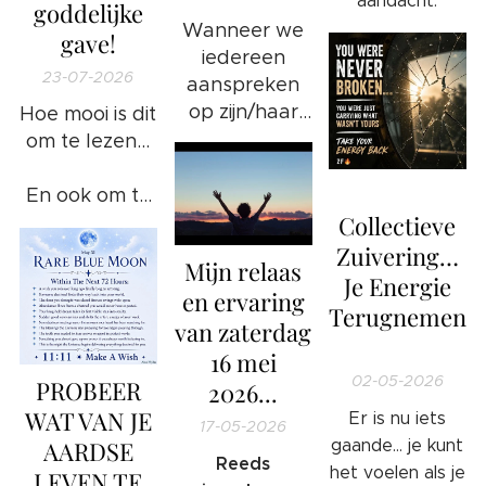
aandacht.
goddelijke
Wanneer we
gave!
iedereen
23-07-2026
aanspreken
op zijn/haar
Hoe mooi is dit
ongewenste
om te lezen...
gedrag en/of
🔥
foute
En ook om te
handelingen
Collectieve
weten...
❤️
of bezigheden
Zuivering…
Mijn relaas
komt het
Je Energie
en ervaring
goed: 100%
Terugnemen
van zaterdag
WAARHEID.
🔥
16 mei
02-05-2026
PROBEER
2026...
WAT VAN JE
Er is nu iets
17-05-2026
AARDSE
gaande… je kunt
Reeds
het voelen als je
LEVEN TE