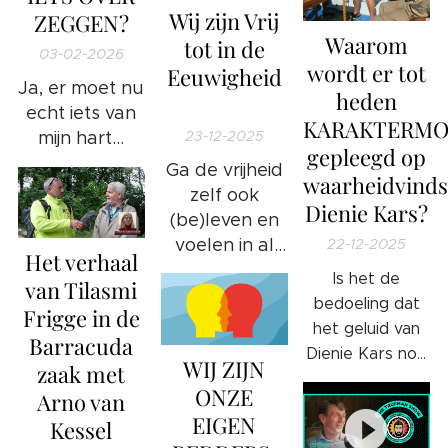
Wij zijn Vrij
ZEGGEN?
Waarom
tot in de
03-02-2026
wordt er tot
Eeuwigheid
Ja, er moet nu
heden
💫
echt iets van
KARAKTERM
23-12-2025
mijn hart...
gepleegd op
Ga de vrijheid
waarheidvinds
zelf ook
Dienie Kars?
(be)leven en
voelen in al
22-12-2025
Het verhaal
jouw aderen
Is het de
van Tilasmi
en in al jouw
bedoeling dat
Frigge in de
vezels.
het geluid van
Barracuda
Dienie Kars nog
WIJ ZIJN
zaak met
sterker door
ONZE
Arno van
gaat klinken in
EIGEN
Kessel
onze