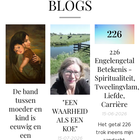
BLOGS
226
Engelengetal
Betekenis -
Spiritualiteit,
Tweelingvlam,
De band
Liefde,
tussen
"EEN
Carrière
moeder en
WAARHEID
15-06-2026
kind is
ALS EEN
eeuwig en
Het getal 226
KOE"
trok ineens mijn
een
15-07-2026