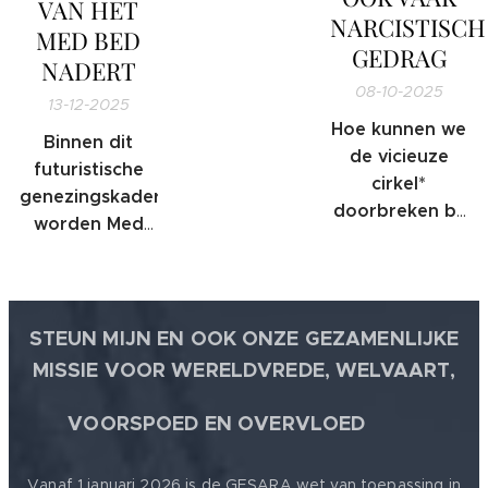
momenteel en
VAN HET
NARCISTISCH
hoe gaan wij
MED BED
GEDRAG
hiermee om
NADERT
als mensheid
08-10-2025
13-12-2025
of als
Hoe kunnen we
individu?
Binnen dit
de vicieuze
futuristische
cirkel*
genezingskader
doorbreken bij
worden Med
slachtoffers
Beds
die later
beschreven als
mogelijk zelf
kwantumregeneratieve
dader kunnen
kamers die het
STEUN MIJN EN OOK ONZE GEZAMENLIJKE
worden?
lichaam kunnen
MISSIE VOOR WERELDVREDE, WELVAART,
herstellen op
🕊
niveaus die de
VOORSPOED EN OVERVLOED
moderne
geneeskunde
Vanaf 1 januari 2026 is de GESARA wet van toepassing in