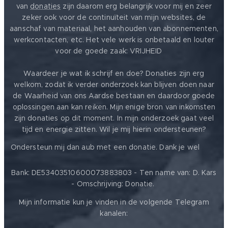
van
donaties
zijn daarom erg belangrijk voor mij en zeer
zeker ook voor de continuïteit van mijn websites, de
aanschaf van materiaal, het aanhouden van abonnementen,
werkcontacten, etc. Het vele werk is onbetaald en louter
voor de goede zaak: VRIJHEID ❤️
Waardeer je wat ik schrijf en doe? Donaties zijn erg
welkom, zodat ik verder onderzoek kan blijven doen naar
de Waarheid van ons Aardse bestaan en daardoor goede
oplossingen aan kan reiken. Mijn enige bron van inkomsten
zijn donaties op dit moment. In mijn onderzoek gaat veel
tijd en energie zitten. Wil je mij hierin ondersteunen?
❤️
Ondersteun mij dan aub met een donatie. Dank je wel
Bank: DE53403510600073883803 - Ten name van: D. Kars
- Omschrijving: Donatie.
Mijn informatie kun je vinden in de volgende Telegram
kanalen: