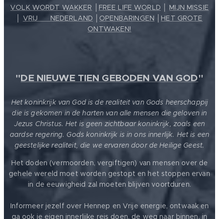
VOLK WORDT WAKKER
│
FREE LIFE WORLD
│
MIJN MISSIE
│
VRIJ ❤️ NEDERLAND
│
OPENBARINGEN
│
HET GROTE
ONTWAKEN!
"
DE NIEUWE TIEN GEBODEN VAN GOD
"
Het koninkrijk van God is de realiteit van Gods heerschappij
die is gekomen in de harten van alle mensen die geloven in
Jezus Christus. Het is geen zichtbaar koninkrijk, zoals een
aardse regering. Gods koninkrijk is in ons innerlijk. Het is een
geestelijke realiteit, die we ervaren door de Heilige Geest.
Het doden (vermoorden, vergiftigen) van mensen over de
gehele wereld moet worden gestopt en het stoppen ervan
in de eeuwigheid zal moeten blijven voortduren.
Informeer jezelf over Hennep en Vrije energie, ontwaak en
ga ook je eigen innerlijke reis doen, de weg naar binnen, in