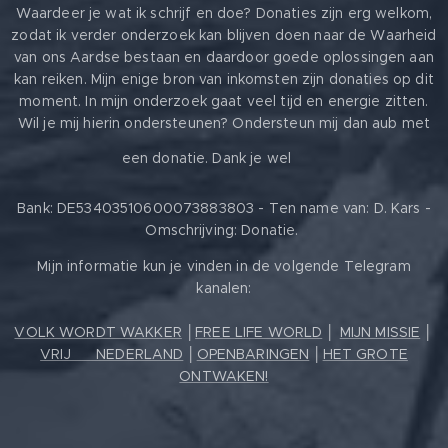
Waardeer je wat ik schrijf en doe? Donaties zijn erg welkom,
zodat ik verder onderzoek kan blijven doen naar de Waarheid
van ons Aardse bestaan en daardoor goede oplossingen aan
kan reiken. Mijn enige bron van inkomsten zijn donaties op dit
moment. In mijn onderzoek gaat veel tijd en energie zitten.
Wil je mij hierin ondersteunen? Ondersteun mij dan aub met
❤️
een donatie. Dank je wel
Bank: DE53403510600073883803 - Ten name van: D. Kars -
Omschrijving: Donatie.
Mijn informatie kun je vinden in de volgende Telegram
kanalen:
VOLK WORDT WAKKER
│
FREE LIFE WORLD
│
MIJN MISSIE
│
VRIJ ❤️ NEDERLAND
│
OPENBARINGEN
│
HET GROTE
ONTWAKEN!