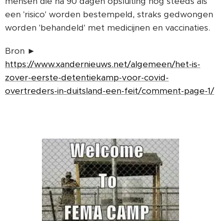
mensen die na 90 dagen opsluiting nog steeds als
een 'risico' worden bestempeld, straks gedwongen
worden 'behandeld' met medicijnen en vaccinaties.
Bron ►
https://www.xandernieuws.net/algemeen/het-is-
zover-eerste-detentiekamp-voor-covid-
overtreders-in-duitsland-een-feit/comment-page-1/