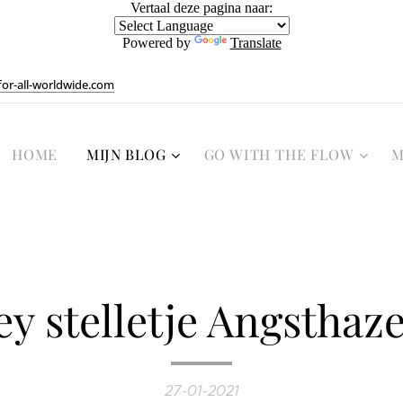
Vertaal deze pagina naar:
Powered by
Translate
or-all-worldwide.com
HOME
MIJN BLOG
GO WITH THE FLOW
M
y stelletje Angsthaz
27-01-2021