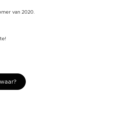
zomer van 2020.
te!
 waar?