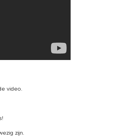
de video.
s!
ezig zijn.