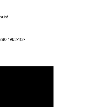
uis!
880-1962/113/