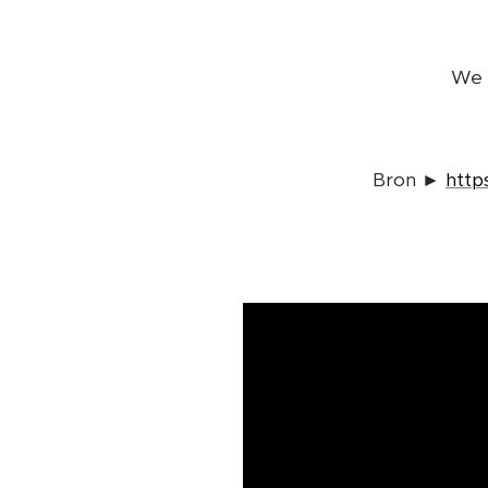
We 
Bron ►
http