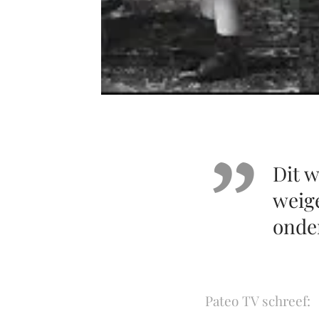
Dit w
weige
onde
Pateo TV schreef: