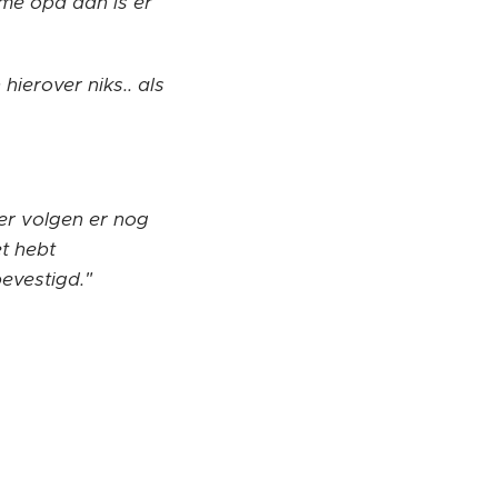
me opa dan is er
 hierover niks.. als
er volgen er nog
t hebt
bevestigd."