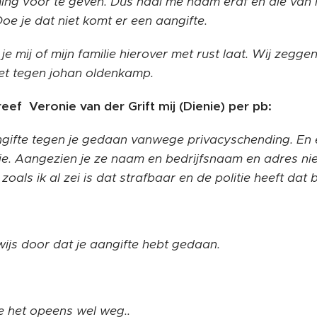
ing voor te geven. Dus haal me naam eraf en die van 
oe je dat niet komt er een aangifte.
 je mij of mijn familie hierover met rust laat. Wij zeggen
het tegen johan oldenkamp.
eef Veronie van der Grift mij (Dienie) per pb:
angifte tegen je gedaan vanwege privacyschending. En 
ie. Aangezien je ze naam en bedrijfsnaam en adres nie
als ik al zei is dat strafbaar en de politie heeft dat 
ijs door dat je aangifte hebt gedaan.
e het opeens wel weg..