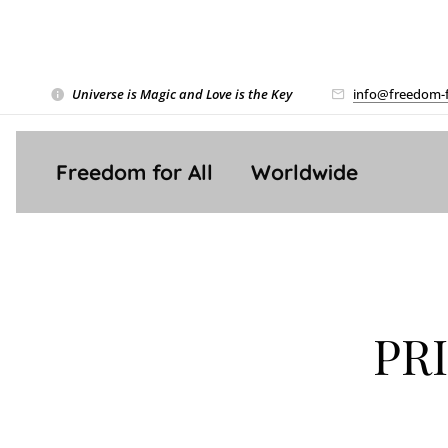
Universe is Magic and Love is the Key
❤️
info@freedom-f
Freedom for All ❤️ Worldwide
PR