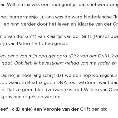
an Wilhelmina was een 'mongooltje' dat snel werd omg
t het burgermeisje Juliana was de ware Nederlandse "k
, en ging verder door het leven als Klaartje van der Gri
nie van der Grift) van Klaartje van der Grift (Prinses Ju
dlijn van Pateo TV het volgende:
 wel eens van mijn opa gehoord (Dirk van der Grift) ik 
 gaat. Ook heb ik bevestiging gehad van me vader en 
(Dienie) al heel lang schrijf dat we een nep Koningshu
t ook waarom Beatrix geen DNA test wil doen, want da
n. Dat ze geen bloedverwante is met Willem van Ora
lgens hun regels en wetten.
eef ik (Dienie) aan Veronie van der Grift per pb: