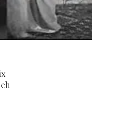
ix
sch