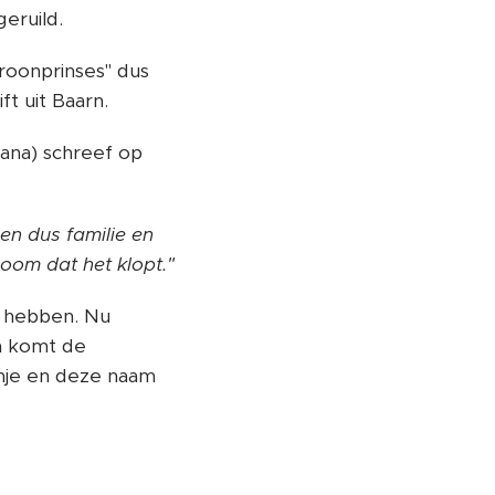
eruild.
roonprinses" dus
ft uit Baarn.
liana) schreef op
ben dus familie en
oom dat het klopt."
is hebben. Nu
n komt de
nje en deze naam