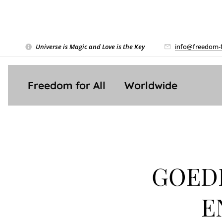
Universe is Magic and Love is the Key
❤️
info@freedom-f
Freedom for All ❤️ Worldwide
GOEDE
E