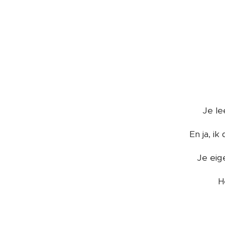
Je le
En ja, ik
Je eige
H