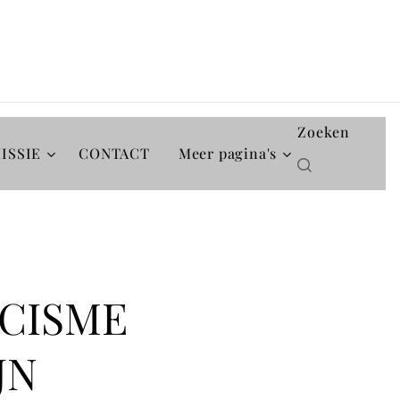
Zoeken
ISSIE
CONTACT
Meer pagina's
RCISME
JN