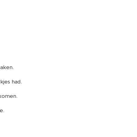
waken.
ekjes had.
opkomen.
e.