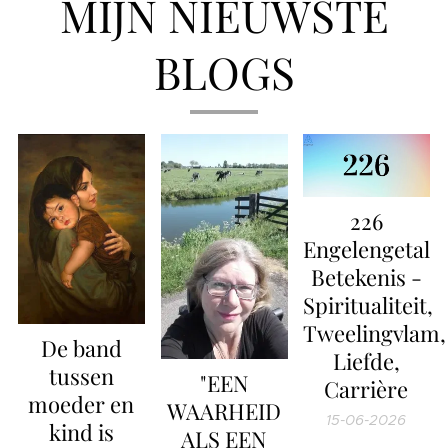
MIJN NIEUWSTE
BLOGS
226
Engelengetal
Betekenis -
Spiritualiteit,
Tweelingvlam,
De band
Liefde,
tussen
"EEN
Carrière
moeder en
WAARHEID
15-06-2026
kind is
ALS EEN