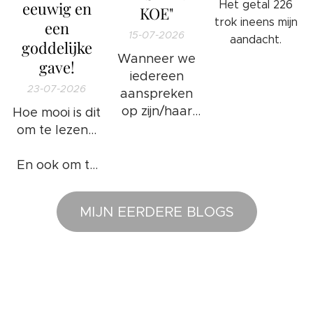
eeuwig en
Het getal 226
KOE"
trok ineens mijn
een
15-07-2026
aandacht.
goddelijke
Wanneer we
gave!
iedereen
23-07-2026
aanspreken
op zijn/haar
Hoe mooi is dit
ongewenste
om te lezen...
gedrag en/of
foute
En ook om te
handelingen
weten...
❤️
of bezigheden
MIJN EERDERE BLOGS
komt het
goed: 100%
WAARHEID.