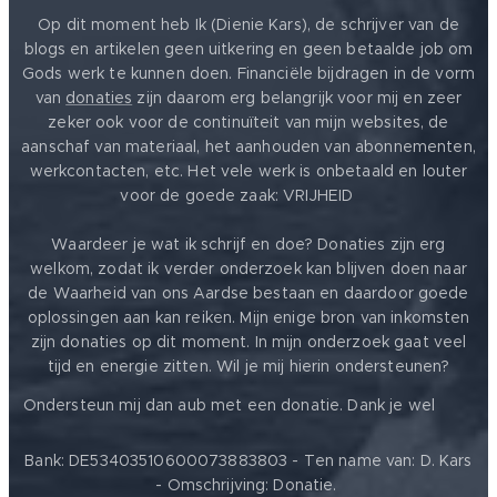
Op dit moment heb Ik (Dienie Kars), de schrijver van de
blogs en artikelen geen uitkering en geen betaalde job om
Gods werk te kunnen doen. Financiële bijdragen in de vorm
van
donaties
zijn daarom erg belangrijk voor mij en zeer
zeker ook voor de continuïteit van mijn websites, de
aanschaf van materiaal, het aanhouden van abonnementen,
werkcontacten, etc. Het vele werk is onbetaald en louter
voor de goede zaak: VRIJHEID ❤️
Waardeer je wat ik schrijf en doe? Donaties zijn erg
welkom, zodat ik verder onderzoek kan blijven doen naar
de Waarheid van ons Aardse bestaan en daardoor goede
oplossingen aan kan reiken. Mijn enige bron van inkomsten
zijn donaties op dit moment. In mijn onderzoek gaat veel
tijd en energie zitten. Wil je mij hierin ondersteunen?
❤️
Ondersteun mij dan aub met een donatie. Dank je wel
Bank: DE53403510600073883803 - Ten name van: D. Kars
- Omschrijving: Donatie.