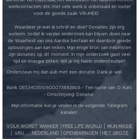
werkcontacten, etc. Het vele werk is onbetaald en louter
voor de goede zaak: VRIJHEID ❤️
Waardeer je wat ik schrijf en doe? Donaties zijn erg
welkom, zodat ik verder onderzoek kan blijven doen naar
de Waarheid van ons Aardse bestaan en daardoor goede
oplossingen aan kan reiken. Mijn enige bron van inkomsten
zijn donaties op dit moment. In mijn onderzoek gaat veel
tijd en energie zitten. Wil je mij hierin ondersteunen?
❤️
Ondersteun mij dan aub met een donatie. Dank je wel
Bank: DE53403510600073883803 - Ten name van: D. Kars
- Omschrijving: Donatie.
Mijn informatie kun je vinden in de volgende Telegram
kanalen:
VOLK WORDT WAKKER
│
FREE LIFE WORLD
│
MIJN MISSIE
│
VRIJ ❤️ NEDERLAND
│
OPENBARINGEN
│
HET GROTE