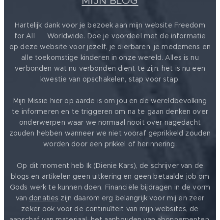
MIJN BLOG
Hartelijk dank voor je bezoek aan mijn website Freedom
for All ❤️ Worldwide. Doe je voordeel met de informatie
op deze website voor jezelf, je dierbaren, je medemens en
alle toekomstige kinderen in onze wereld. Alles is nu
verbonden wat nu verbonden dient te zijn. het is nu een
kwestie van opschakelen, stap voor stap.
Mijn Missie hier op aarde is om jou en de wereldbevolking
te informeren en te triggeren om na te gaan denken over
onderwerpen waar we normaal nooit over nagedacht
zouden hebben wanneer we niet vooraf geprikkeld zouden
worden door een prikkel of herinnering.
Op dit moment heb Ik (Dienie Kars), de schrijver van de
blogs en artikelen geen uitkering en geen betaalde job om
Gods werk te kunnen doen. Financiële bijdragen in de vorm
van
donaties
zijn daarom erg belangrijk voor mij en zeer
zeker ook voor de continuïteit van mijn websites, de
aanschaf van materiaal, het aanhouden van abonnementen,