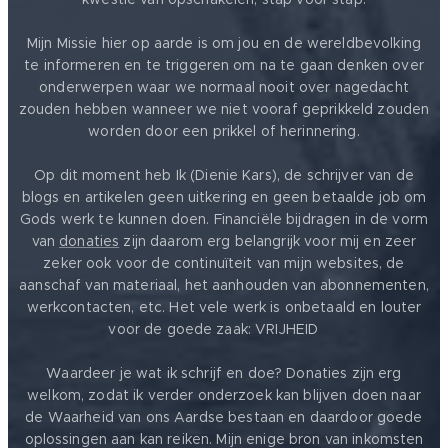
Mijn Missie hier op aarde is om jou en de wereldbevolking
te informeren en te triggeren om na te gaan denken over
onderwerpen waar we normaal nooit over nagedacht
zouden hebben wanneer we niet vooraf geprikkeld zouden
worden door een prikkel of herinnering.
Op dit moment heb Ik (Dienie Kars), de schrijver van de
blogs en artikelen geen uitkering en geen betaalde job om
Gods werk te kunnen doen. Financiële bijdragen in de vorm
van
donaties
zijn daarom erg belangrijk voor mij en zeer
zeker ook voor de continuïteit van mijn websites, de
aanschaf van materiaal, het aanhouden van abonnementen,
werkcontacten, etc. Het vele werk is onbetaald en louter
voor de goede zaak: VRIJHEID ❤️
Waardeer je wat ik schrijf en doe? Donaties zijn erg
welkom, zodat ik verder onderzoek kan blijven doen naar
de Waarheid van ons Aardse bestaan en daardoor goede
oplossingen aan kan reiken. Mijn enige bron van inkomsten