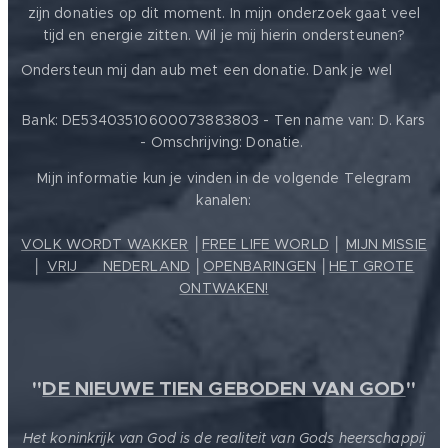
zijn donaties op dit moment. In mijn onderzoek gaat veel
tijd en energie zitten. Wil je mij hierin ondersteunen?
❤️
Ondersteun mij dan aub met een donatie. Dank je wel
Bank: DE53403510600073883803 - Ten name van: D. Kars
- Omschrijving: Donatie.
Mijn informatie kun je vinden in de volgende Telegram
kanalen:
VOLK WORDT WAKKER
│
FREE LIFE WORLD
│
MIJN MISSIE
│
VRIJ ❤️ NEDERLAND
│
OPENBARINGEN
│
HET GROTE
ONTWAKEN!
"
DE NIEUWE TIEN GEBODEN VAN GOD
"
Het koninkrijk van God is de realiteit van Gods heerschappij