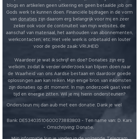
blogs en artikelen geen uitkering en geen betaalde job om
Gods werk te kunnen doen. Financiële bijdragen in de vorm
van
donaties
zijn daarom erg belangrijk voor mij en zeer
zeker ook voor de continuïteit van mijn websites, de
aanschaf van materiaal, het aanhouden van abonnementen,
werkcontacten, etc. Het vele werk is onbetaald en louter
voor de goede zaak: VRIJHEID ❤️
Waardeer je wat ik schrijf en doe? Donaties zijn erg
welkom, zodat ik verder onderzoek kan blijven doen naar
de Waarheid van ons Aardse bestaan en daardoor goede
oplossingen aan kan reiken. Mijn enige bron van inkomsten
zijn donaties op dit moment. In mijn onderzoek gaat veel
tijd en energie zitten. Wil je mij hierin ondersteunen?
❤️
Ondersteun mij dan aub met een donatie. Dank je wel
Bank: DE53403510600073883803 - Ten name van: D. Kars
- Omschrijving: Donatie.
Mijn informatie kun je vinden in de volgende Telegram