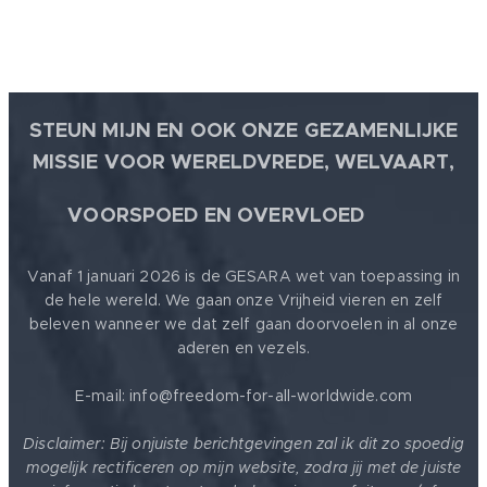
STEUN MIJN EN OOK ONZE GEZAMENLIJKE
MISSIE VOOR WERELDVREDE, WELVAART,
🕊
VOORSPOED EN OVERVLOED
Vanaf 1 januari 2026 is de GESARA wet van toepassing in
de hele wereld. We gaan onze Vrijheid vieren en zelf
beleven wanneer we dat zelf gaan doorvoelen in al onze
aderen en vezels.
E-mail: info@freedom-for-all-worldwide.com
Disclaimer: Bij onjuiste berichtgevingen zal ik dit zo spoedig
mogelijk rectificeren op mijn website, zodra jij met de juiste