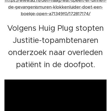
https://www.ad.nl/den-haag/wat-speelt-er-binnen-
de-gevangenismuren-klokkenluider-doet-een-
boekje-open~a71349f0/172817174/
Volgens Huig Plug stopten
Justitie-topambtenaren
onderzoek naar overleden
patiënt in de doofpot.