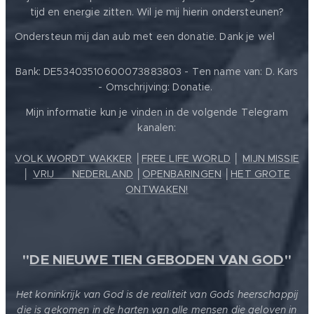
tijd en energie zitten. Wil je mij hierin ondersteunen?
❤️
Ondersteun mij dan aub met een donatie. Dank je wel
Bank: DE53403510600073883803 - Ten name van: D. Kars
- Omschrijving: Donatie.
Mijn informatie kun je vinden in de volgende Telegram
kanalen:
VOLK WORDT WAKKER
│
FREE LIFE WORLD
│
MIJN MISSIE
│
VRIJ ❤️ NEDERLAND
│
OPENBARINGEN
│
HET GROTE
ONTWAKEN!
"
DE NIEUWE TIEN GEBODEN VAN GOD
"
Het koninkrijk van God is de realiteit van Gods heerschappij
die is gekomen in de harten van alle mensen die geloven in