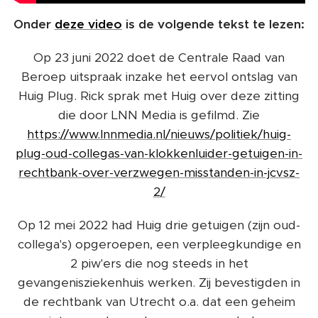
Onder
deze video
is de volgende tekst te lezen:
Op 23 juni 2022 doet de Centrale Raad van
Beroep uitspraak inzake het eervol ontslag van
Huig Plug. Rick sprak met Huig over deze zitting
die door LNN Media is gefilmd. Zie
https://www.lnnmedia.nl/nieuws/politiek/huig-
plug-oud-collegas-van-klokkenluider-getuigen-in-
rechtbank-over-verzwegen-misstanden-in-jcvsz-
2/
Op 12 mei 2022 had Huig drie getuigen (zijn oud-
collega's) opgeroepen, een verpleegkundige en
2 piw'ers die nog steeds in het
gevangenisziekenhuis werken. Zij bevestigden in
de rechtbank van Utrecht o.a. dat een geheim