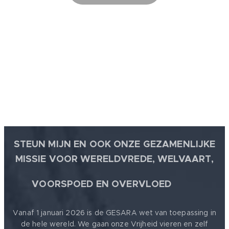
STEUN MIJN EN OOK ONZE GEZAMENLIJKE
MISSIE VOOR WERELDVREDE, WELVAART,
🕊
VOORSPOED EN OVERVLOED
Vanaf 1 januari 2026 is de GESARA wet van toepassing in
de hele wereld. We gaan onze Vrijheid vieren en zelf