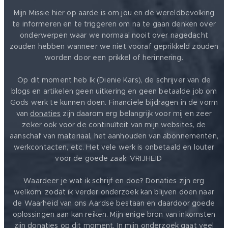
Mijn Missie hier op aarde is om jou en de wereldbevolking
te informeren en te triggeren om na te gaan denken over
onderwerpen waar we normaal nooit over nagedacht
zouden hebben wanneer we niet vooraf geprikkeld zouden
worden door een prikkel of herinnering.
Op dit moment heb Ik (Dienie Kars), de schrijver van de
blogs en artikelen geen uitkering en geen betaalde job om
Gods werk te kunnen doen. Financiële bijdragen in de vorm
van
donaties
zijn daarom erg belangrijk voor mij en zeer
zeker ook voor de continuïteit van mijn websites, de
aanschaf van materiaal, het aanhouden van abonnementen,
werkcontacten, etc. Het vele werk is onbetaald en louter
voor de goede zaak: VRIJHEID ❤️
Waardeer je wat ik schrijf en doe? Donaties zijn erg
welkom, zodat ik verder onderzoek kan blijven doen naar
de Waarheid van ons Aardse bestaan en daardoor goede
oplossingen aan kan reiken. Mijn enige bron van inkomsten
zijn donaties op dit moment. In mijn onderzoek gaat veel