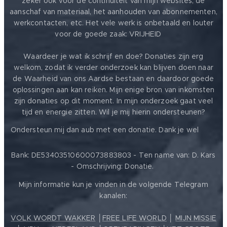
zeker ook voor de continuïteit van mijn websites, de
aanschaf van materiaal, het aanhouden van abonnementen,
werkcontacten, etc. Het vele werk is onbetaald en louter
voor de goede zaak: VRIJHEID ❤️
Waardeer je wat ik schrijf en doe? Donaties zijn erg
welkom, zodat ik verder onderzoek kan blijven doen naar
de Waarheid van ons Aardse bestaan en daardoor goede
oplossingen aan kan reiken. Mijn enige bron van inkomsten
zijn donaties op dit moment. In mijn onderzoek gaat veel
tijd en energie zitten. Wil je mij hierin ondersteunen?
❤️
Ondersteun mij dan aub met een donatie. Dank je wel
Bank: DE53403510600073883803 - Ten name van: D. Kars
- Omschrijving: Donatie.
Mijn informatie kun je vinden in de volgende Telegram
kanalen:
VOLK WORDT WAKKER
│
FREE LIFE WORLD
│
MIJN MISSIE