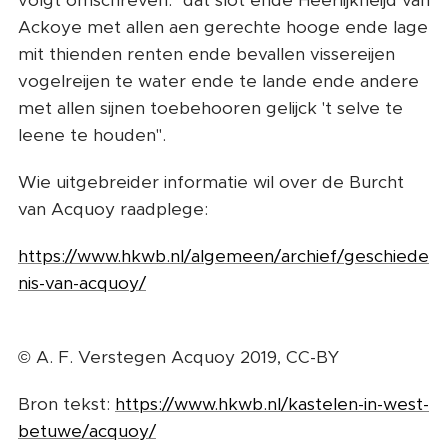
volgt omschreven: "dat slot ende Heerlijkheijd van
Ackoye met allen aen gerechte hooge ende lage
mit thienden renten ende bevallen vissereijen
vogelreijen te water ende te lande ende andere
met allen sijnen toebehooren gelijck 't selve te
leene te houden".
Wie uitgebreider informatie wil over de Burcht
van Acquoy raadplege:
https://www.hkwb.nl/algemeen/archief/geschiede
nis-van-acquoy/
© A. F. Verstegen Acquoy 2019, CC-BY
Bron tekst:
https://www.hkwb.nl/kastelen-in-west-
betuwe/acquoy/