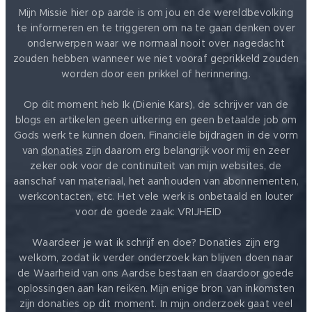
Mijn Missie hier op aarde is om jou en de wereldbevolking
te informeren en te triggeren om na te gaan denken over
onderwerpen waar we normaal nooit over nagedacht
zouden hebben wanneer we niet vooraf geprikkeld zouden
worden door een prikkel of herinnering.
Op dit moment heb Ik (Dienie Kars), de schrijver van de
blogs en artikelen geen uitkering en geen betaalde job om
Gods werk te kunnen doen. Financiële bijdragen in de vorm
van
donaties
zijn daarom erg belangrijk voor mij en zeer
zeker ook voor de continuïteit van mijn websites, de
aanschaf van materiaal, het aanhouden van abonnementen,
werkcontacten, etc. Het vele werk is onbetaald en louter
voor de goede zaak: VRIJHEID ❤️
Waardeer je wat ik schrijf en doe? Donaties zijn erg
welkom, zodat ik verder onderzoek kan blijven doen naar
de Waarheid van ons Aardse bestaan en daardoor goede
oplossingen aan kan reiken. Mijn enige bron van inkomsten
zijn donaties op dit moment. In mijn onderzoek gaat veel