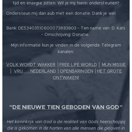
tijd en energie zitten. Wil je mij hierin ondersteunen?
❤️
Ondersteun mij dan aub met een donatie. Dank je wel
Bank: DE53403510600073883803 - Ten name van: D. Kars
- Omschrijving: Donatie.
Mijn informatie kun je vinden in de volgende Telegram
kanalen:
VOLK WORDT WAKKER
│
FREE LIFE WORLD
│
MIJN MISSIE
│
VRIJ ❤️ NEDERLAND
│
OPENBARINGEN
│
HET GROTE
ONTWAKEN!
"
DE NIEUWE TIEN GEBODEN VAN GOD
"
Het koninkrijk van God is de realiteit van Gods heerschappij
die is gekomen in de harten van alle mensen die geloven in