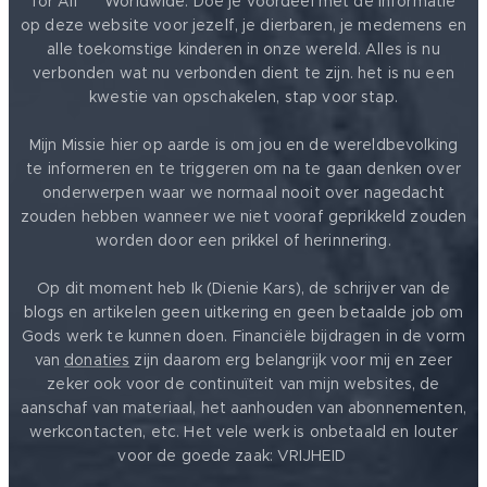
for All ❤️ Worldwide. Doe je voordeel met de informatie
op deze website voor jezelf, je dierbaren, je medemens en
alle toekomstige kinderen in onze wereld. Alles is nu
verbonden wat nu verbonden dient te zijn. het is nu een
kwestie van opschakelen, stap voor stap.
Mijn Missie hier op aarde is om jou en de wereldbevolking
te informeren en te triggeren om na te gaan denken over
onderwerpen waar we normaal nooit over nagedacht
zouden hebben wanneer we niet vooraf geprikkeld zouden
worden door een prikkel of herinnering.
Op dit moment heb Ik (Dienie Kars), de schrijver van de
blogs en artikelen geen uitkering en geen betaalde job om
Gods werk te kunnen doen. Financiële bijdragen in de vorm
van
donaties
zijn daarom erg belangrijk voor mij en zeer
zeker ook voor de continuïteit van mijn websites, de
aanschaf van materiaal, het aanhouden van abonnementen,
werkcontacten, etc. Het vele werk is onbetaald en louter
voor de goede zaak: VRIJHEID ❤️