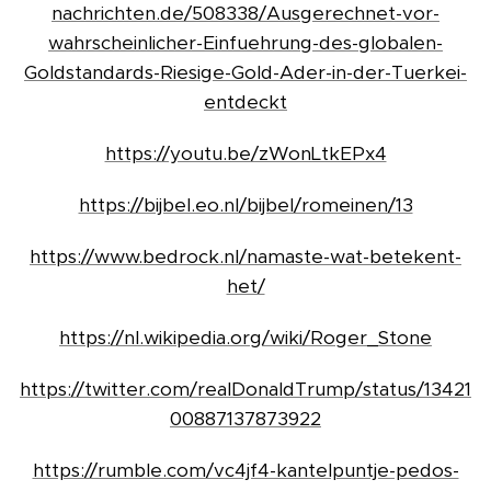
nachrichten.de/508338/Ausgerechnet-vor-
wahrscheinlicher-Einfuehrung-des-globalen-
Goldstandards-Riesige-Gold-Ader-in-der-Tuerkei-
entdeckt
https://youtu.be/zWonLtkEPx4
https://bijbel.eo.nl/bijbel/romeinen/13
https://www.bedrock.nl/namaste-wat-betekent-
het/
https://nl.wikipedia.org/wiki/Roger_Stone
https://twitter.com/realDonaldTrump/status/13421
00887137873922
https://rumble.com/vc4jf4-kantelpuntje-pedos-