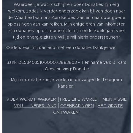
Waardeer je wat ik schrijf en doe? Donaties zijn erg
welkom, zodat ik verder onderzoek kan blijven doen naar
de Waarheid van ons Aardse bestaan en daardoor goede
oplossingen aan kan reiken. Mijn enige bron van inkomsten
zijn donaties op dit moment. In mijn onderzoek gaat veel
tijd en energie zitten. Wil je mij hierin ondersteunen?
❤️
Ondersteun mij dan aub met een donatie. Dank je wel
Bank: DE53403510600073883803 - Ten name van: D. Kars
- Omschrijving: Donatie.
Mijn informatie kun je vinden in de volgende Telegram
kanalen:
VOLK WORDT WAKKER
│
FREE LIFE WORLD
│
MIJN MISSIE
│
VRIJ ❤️ NEDERLAND
│
OPENBARINGEN
│
HET GROTE
ONTWAKEN!