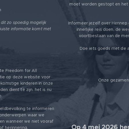
moet worden gestopt en het 
m
k dit zo spoedig mogelijk
Informeer jezelf over Hennep 
 juiste informatie komt met
innerlijke reis doen, de we
voortbestaan van de mens
Doe iets goeds met de a
ite Freedom for All ❤️
tie op deze website voor
Onze gezamenli
oekomstige kinderen in onze
en dient te zijn. het is nu
p.
ereldbevolking te informeren
r onderwerpen waar we
en wanneer we niet vooraf
Op 4 mei 2026 her
f herinnering.