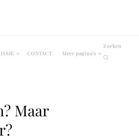
Zoeken
ISSIE
CONTACT
Meer pagina's
en? Maar
r?