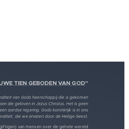
EUWE TIEN GEBODEN VAN GOD
"
realiteit van Gods heerschappij die is gekomen
sen die geloven in Jezus Christus. Het is geen
 een aardse regering. Gods koninkrijk is in ons
 realiteit, die we ervaren door de Heilige Geest.
giftigen) van mensen over de gehele wereld