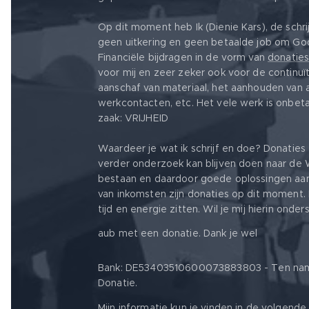
Op dit moment heb Ik (Dienie Kars), de schri
geen uitkering en geen betaalde job om Go
Financiële bijdragen in de vorm van
donatie
voor mij en zeer zeker ook voor de continuït
aanschaf van materiaal, het aanhouden van
werkcontacten, etc. Het vele werk is onbet
zaak: VRIJHEID ❤️
Waardeer je wat ik schrijf en doe? Donaties 
verder onderzoek kan blijven doen naar de
bestaan en daardoor goede oplossingen aan 
van inkomsten zijn donaties op dit moment. 
tijd en energie zitten. Wil je mij hierin ond
❤️
aub met een donatie. Dank je wel
Bank: DE53403510600073883803 - Ten name 
Donatie.
Mijn informatie kun je vinden in de volgend