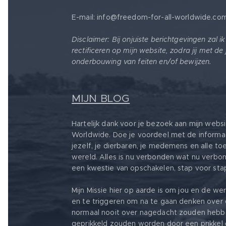
E-mail: info@freedom-for-all-worldwide.co
Disclaimer: Bij onjuiste berichtgevingen zal i
rectificeren op mijn website, zodra jij met de
onderbouwing van feiten en/of bewijzen.
MIJN BLOG
Hartelijk dank voor je bezoek aan mijn webs
Worldwide. Doe je voordeel met de informa
jezelf, je dierbaren, je medemens en alle t
wereld. Alles is nu verbonden wat nu verbond
een kwestie van opschakelen, stap voor sta
Mijn Missie hier op aarde is om jou en de w
en te triggeren om na te gaan denken ove
normaal nooit over nagedacht zouden hebb
geprikkeld zouden worden door een prikkel o