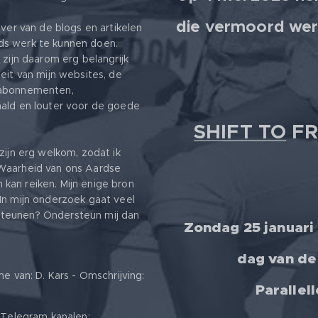
die vermoord wer
jver van de blogs en artikelen
ds werk te kunnen doen.
s
zijn daarom erg belangrijk
eit van mijn websites, de
 abonnementen,
aald en louter voor de goede
SHIFT TO
FR
zijn erg welkom, zodat ik
 Waarheid van ons Aardse
kan reiken. Mijn enige bron
In mijn onderzoek gaat veel
ersteunen? Ondersteun mij dan
Zondag 25 januari
dag van de
van: D. Kars - Omschrijving:
Parallel
e Telegram kanalen: