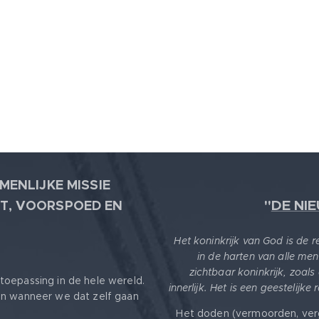
MENLIJKE MISSIE
"
DE NI
T, VOORSPOED EN
Het koninkrijk van God is de 
in de harten van alle men
zichtbaar koninkrijk, zoals
toepassing in de hele wereld.
innerlijk. Het is een geestelijke
en wanneer we dat zelf gaan
Het doden (vermoorden, ver