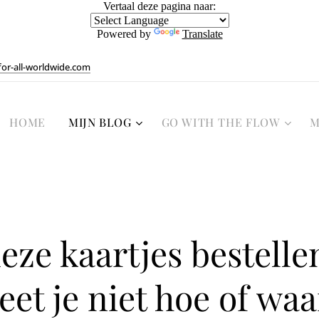
Vertaal deze pagina naar:
Powered by
Translate
or-all-worldwide.com
HOME
MIJN BLOG
GO WITH THE FLOW
M
deze kaartjes bestell
eet je niet hoe of waa