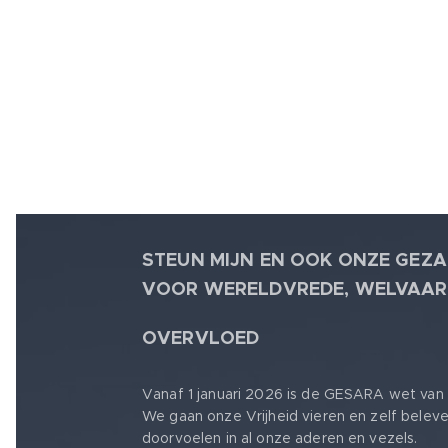
STEUN MIJN EN OOK ONZE GEZA
VOOR WERELDVREDE, WELVAAR
🕊
OVERVLOED
Vanaf 1 januari 2026 is de GESARA wet van 
We gaan onze Vrijheid vieren en zelf belev
doorvoelen in al onze aderen en vezels.