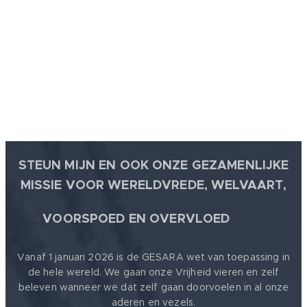
of bezigheden
komt het
goed: 100%
WAARHEID.
STEUN MIJN EN OOK ONZE GEZAMENLIJKE
MISSIE VOOR WERELDVREDE, WELVAART,
🕊
VOORSPOED EN OVERVLOED
Vanaf 1 januari 2026 is de GESARA wet van toepassing in
de hele wereld. We gaan onze Vrijheid vieren en zelf
beleven wanneer we dat zelf gaan doorvoelen in al onze
aderen en vezels.