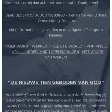
❤️
Ondersteun mij dan aub met een donatie. Dank je wel
Bank: DE53403510600073883803 - Ten name van: D. Kars
- Omschrijving: Donatie.
Mijn informatie kun je vinden in de volgende Telegram
kanalen:
VOLK WORDT WAKKER
│
FREE LIFE WORLD
│
MIJN MISSIE
│
VRIJ ❤️ NEDERLAND
│
OPENBARINGEN
│
HET GROTE
ONTWAKEN!
"
DE NIEUWE TIEN GEBODEN VAN GOD
"
Het koninkrijk van God is de realiteit van Gods heerschappij
die is gekomen in de harten van alle mensen die geloven in
Jezus Christus. Het is geen zichtbaar koninkrijk, zoals een
aardse regering. Gods koninkrijk is in ons innerlijk. Het is een