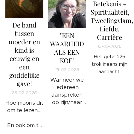
Betekenis -
Spiritualiteit,
Tweelingvlam,
De band
Liefde,
tussen
"EEN
Carrière
moeder en
WAARHEID
15-06-2026
kind is
ALS EEN
eeuwig en
Het getal 226
KOE"
trok ineens mijn
een
15-07-2026
aandacht.
goddelijke
Wanneer we
gave!
iedereen
23-07-2026
aanspreken
op zijn/haar
Hoe mooi is dit
ongewenste
om te lezen...
gedrag en/of
foute
En ook om te
handelingen
weten...
❤️