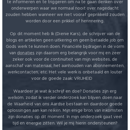
te informeren en te triggeren om na te gaan denken over
onderwerpen waar we normaal nooit over nagedacht
zouden hebben wanneer we niet vooraf geprikkeld zouden
worden door een prikkel of herinnering.
Op dit moment heb Ik (Dienie Kars), de schrijver van de
blogs en artikelen geen uitkering en geen betaalde job om
Gods werk te kunnen doen. Financiële bijdragen in de vorm
van
donaties
zijn daarom erg belangrijk voor mij en zeer
zeker ook voor de continuïteit van mijn websites, de
aanschaf van materiaal, het aanhouden van abonnementen,
werkcontacten, etc. Het vele werk is onbetaald en louter
voor de goede zaak: VRIJHEID ❤️
Waardeer je wat ik schrijf en doe? Donaties zijn erg
welkom, zodat ik verder onderzoek kan blijven doen naar
de Waarheid van ons Aardse bestaan en daardoor goede
oplossingen aan kan reiken. Mijn enige bron van inkomsten
zijn donaties op dit moment. In mijn onderzoek gaat veel
tijd en energie zitten. Wil je mij hierin ondersteunen?