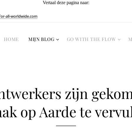
Vertaal deze pagina naar:
or-all-worldwide.com
HOME
MIJN BLOG
GO WITH THE FLOW
M
chtwerkers zijn gek
aak op Aarde te vervu