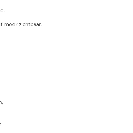
e.
lf meer zichtbaar.
n,
h