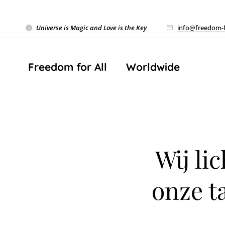
Universe is Magic and Love is the Key
❤️
info@freedom-f
Freedom for All ❤️ Worldwide
Wij li
onze t