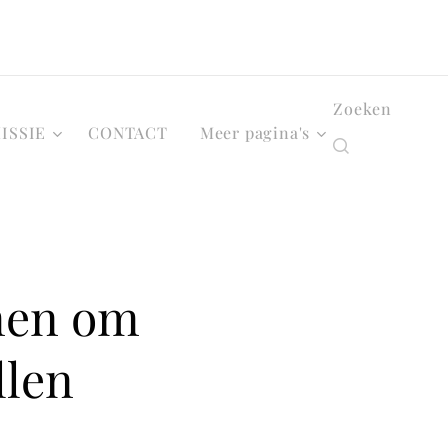
Zoeken
ISSIE
CONTACT
Meer pagina's
omen om
llen ❤️