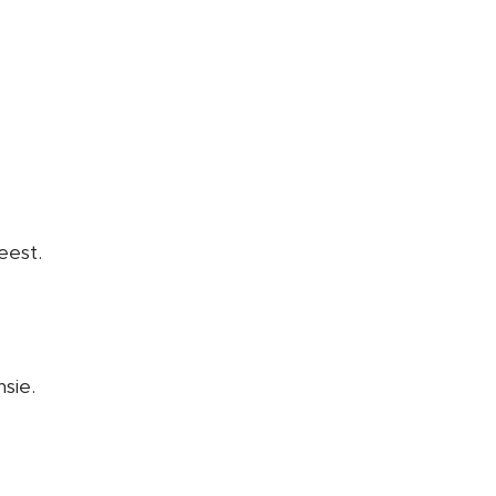
eest.
sie.