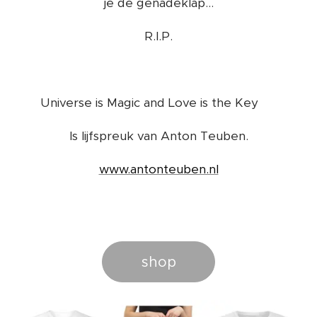
je de genadeklap...
R.I.P.
Universe is Magic and Love is the Key ❤️
Is lijfspreuk van Anton Teuben.
www.antonteuben.nl
shop