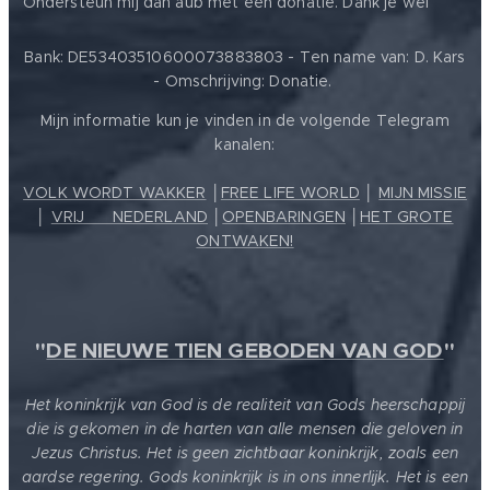
Ondersteun mij dan aub met een donatie. Dank je wel
Bank: DE53403510600073883803 - Ten name van: D. Kars
- Omschrijving: Donatie.
Mijn informatie kun je vinden in de volgende Telegram
kanalen:
VOLK WORDT WAKKER
│
FREE LIFE WORLD
│
MIJN MISSIE
│
VRIJ ❤️ NEDERLAND
│
OPENBARINGEN
│
HET GROTE
ONTWAKEN!
"
DE NIEUWE TIEN GEBODEN VAN GOD
"
Het koninkrijk van God is de realiteit van Gods heerschappij
die is gekomen in de harten van alle mensen die geloven in
Jezus Christus. Het is geen zichtbaar koninkrijk, zoals een
aardse regering. Gods koninkrijk is in ons innerlijk. Het is een