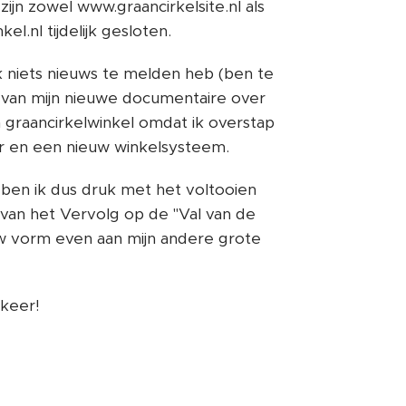
n zowel www.graancirkelsite.nl als
l.nl tijdelijk gesloten.
k niets nieuws te melden heb (ben te
 van mijn nieuwe documentaire over
n graancirkelwinkel omdat ik overstap
r en een nieuw winkelsysteem.
n ik dus druk met het voltooien
 van het Vervolg op de "Val van de
uw vorm even aan mijn andere grote
keer!
❤️