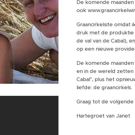
De komende maanden zij
ook www.graancirkelwinke
Graancirkelsite omdat i
druk met de produktie
de val van de Cabal), e
op een nieuwe provide
De komende maanden be
en in de wereld zetten
Cabal", plus het opnie
liefde: de graancirkels.
Graag tot de volgende 
Hartegroet van Janet 