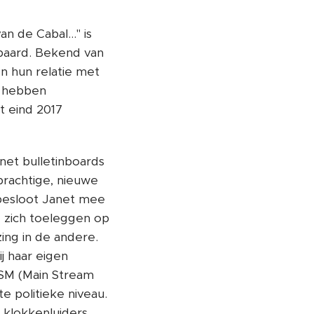
n de Cabal..." is
ebaard. Bekend van
n hun relatie met
e hebben
 eind 2017
net bulletinboards
prachtige, nieuwe
 besloot Janet mee
zich toeleggen op
ing in de andere.
j haar eigen
MSM (Main Stream
 politieke niveau.
klokkenluiders.