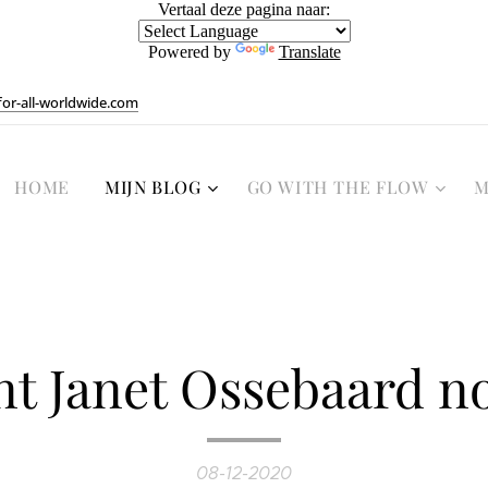
Vertaal deze pagina naar:
Powered by
Translate
or-all-worldwide.com
HOME
MIJN BLOG
GO WITH THE FLOW
M
nt Janet Ossebaard no
08-12-2020