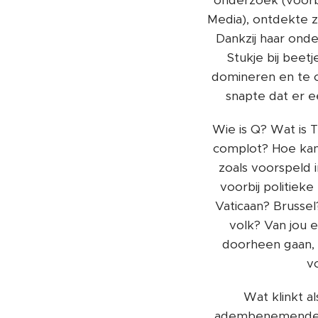
onderzoek (voorb
Media), ontdekte z
Dankzij haar ond
Stukje bij beet
domineren en te o
snapte dat er e
​Wie is Q? Wat is
complot? Hoe kan
zoals voorspeld 
voorbij politiek
Vaticaan? Brusse
volk? Van jou 
doorheen gaan, 
vo
​Wat klinkt 
adembenemende, 