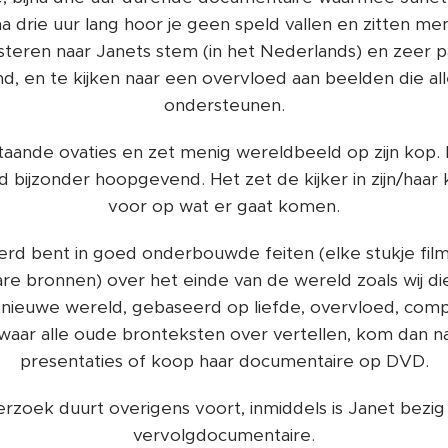
jna drie uur lang hoor je geen speld vallen en zitten m
uisteren naar Janets stem (in het Nederlands) en zeer
d, en te kijken naar een overvloed aan beelden die al
ondersteunen.
staande ovaties en zet menig wereldbeeld op zijn kop. D
jd bijzonder hoopgevend. Het zet de kijker in zijn/haar
voor op wat er gaat komen.
eerd bent in goed onderbouwde feiten (elke stukje fil
re bronnen) over het einde van de wereld zoals wij d
nieuwe wereld, gebaseerd op liefde, overvloed, comp
aar alle oude bronteksten over vertellen, kom dan n
presentaties of koop haar documentaire op DVD.
erzoek duurt overigens voort, inmiddels is Janet bezi
vervolgdocumentaire.