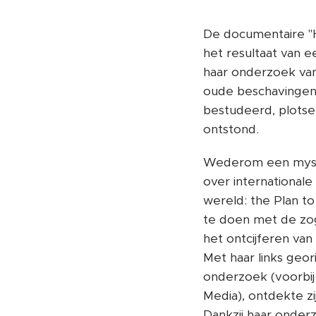
De documentaire "He
het resultaat van 
haar onderzoek van
oude beschavingen
bestudeerd, plots
ontstond.
Wederom een myster
over internationale
wereld: the Plan t
te doen met de zo
het ontcijferen van
Met haar links geo
onderzoek (voorbij
Media), ontdekte z
Dankzij haar onder