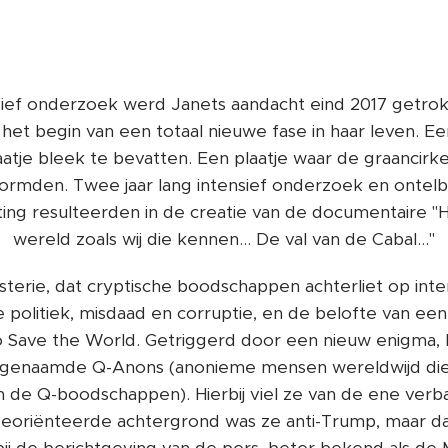
nsief onderzoek werd Janets aandacht eind 2017 getro
het begin van een totaal nieuwe fase in haar leven. E
aatje bleek te bevatten. Een plaatje waar de graancirke
vormden. Twee jaar lang intensief onderzoek en ontelb
iting resulteerden in de creatie van de documentaire "
wereld zoals wij die kennen... De val van de Cabal..."
rie, dat cryptische boodschappen achterliet op inter
e politiek, misdaad en corruptie, en de belofte van ee
to Save the World. Getriggerd door een nieuw enigma,
genaamde Q-Anons (anonieme mensen wereldwijd die
n de Q-boodschappen). Hierbij viel ze van de ene verb
georiënteerde achtergrond was ze anti-Trump, maar da