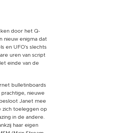
kken door het Q-
en nieuw enigma dat
ls en UFO's slechts
are uren van script
Het einde van de
net bulletinboards
n prachtige, nieuwe
 besloot Janet mee
 zich toeleggen op
azing in de andere.
nkzij haar eigen