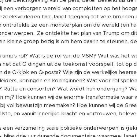
ij de berichtgeving van de pers, beter bekend als de
ij een verborgen wereld van complotten op het hoogst
erzoeksverleden had Janet toegang tot vele bronnen e
je ontrafelde ze een monsterplan om de wereld (en ha
nderwerpen.. Ze ontdekte het plan van Trump om dit
en kleine groep bezig is om hem daarin te steunen, d
 Trump's rol? Wat is de rol van de MSM? Wat was het we
 het dat Q dingen uit de toekomst voorspelt, tot op 
in de Q-klok en Q-posts? Wie zijn de werkelijke heerse
e leiders, koningen en koninginnen? Wat voor rol spel
l? Rutte en consorten? Wat wordt hun ondergang? Wat 
en mij? Hoe kunnen wij de enorme transformatie waar
bij vol bewustzijn meemaken? Hoe kunnen wij de Gre
lste, en vanuit innerlijke kracht en vertrouwen, belev
als een verzameling saaie politieke onderwerpen, is ge
bijna drie uur durende documentaire waarmee Jane