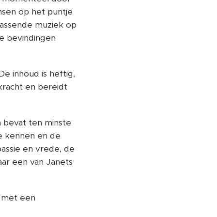
ensen op het puntje
 passende muziek op
le bevindingen
e inhoud is heftig,
 kracht en bereidt
m bevat ten minste
ie kennen en de
assie en vrede, de
aar een van Janets
g met een