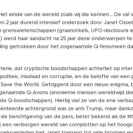
t einde van de wereld zoals wij die kennen... De val va
een 2 jaar durend intensief onderzoek door Janet Oss
 grenswetenschappen (graancirkels, UFO-disclosure e
) werd haar aandacht na 25 jaar deze onderwerpen t
eling getrokken door het zogenaamde Q-fenomeen dat
ie, dat cryptische boodschappen achterliet op inter
 politiek, misdaad en corruptie, en de belofte van een 
o Save the World. Getriggerd door een nieuw enigma,
genaamde Q-Anons (anonieme mensen wereldwijd die 
 de Q-boodschappen). Hierbij viel ze van de ene verbaz
riënteerde achtergrond was ze anti-Trump, maar dankzi
 de berichtgeving van de pers, beter bekend als de 
ij een verborgen wereld van complotten op het hoogste
zoeksverleden had Janet toegang tot vele bronnen en 