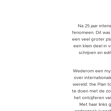
Na 25 jaar inte
fenomeen. Dit was 
een veel groter pl
een klein deel in 
schrijven en ed
Wederom een myste
over international
wereld: the Plan 
te doen met de zo
het ontcijferen va
Met haar links 