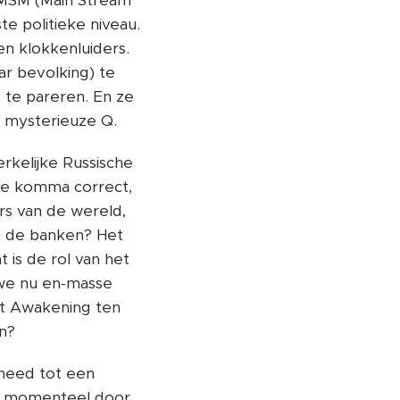
 MSM (Main Stream
e politieke niveau.
n klokkenluiders.
ar bevolking) te
 te pareren. En ze
e mysterieuze Q.
rkelijke Russische
de komma correct,
rs van de wereld,
en de banken? Het
is de rol van het
 we nu en-masse
at Awakening ten
en?
kneed tot een
t momenteel door