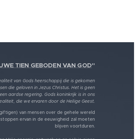
EUWE TIEN GEBODEN VAN GOD
"
realiteit van Gods heerschappij die is gekomen
sen die geloven in Jezus Christus. Het is geen
 een aardse regering. Gods koninkrijk is in ons
 realiteit, die we ervaren door de Heilige Geest.
giftigen) van mensen over de gehele wereld
stoppen ervan in de eeuwigheid zal moeten
blijven voortduren.