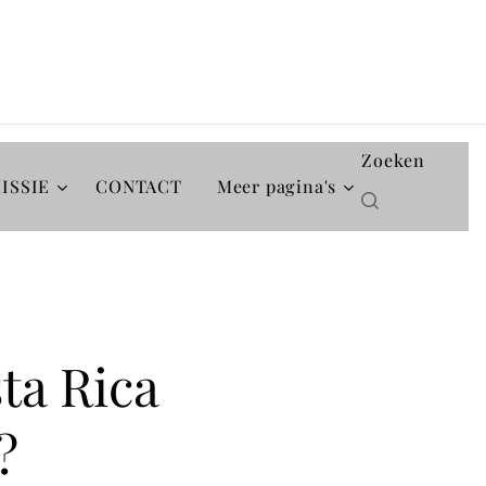
Zoeken
ISSIE
CONTACT
Meer pagina's
ta Rica
?