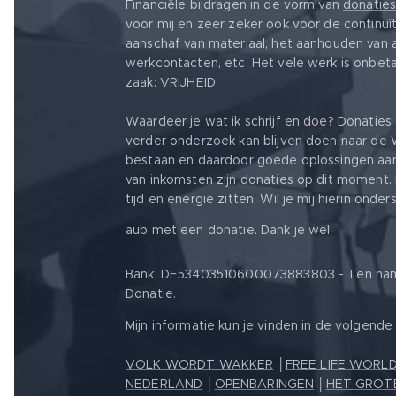
Financiële bijdragen in de vorm van
donatie
voor mij en zeer zeker ook voor de continuït
aanschaf van materiaal, het aanhouden van
werkcontacten, etc. Het vele werk is onbet
zaak: VRIJHEID ❤️
Waardeer je wat ik schrijf en doe? Donaties 
verder onderzoek kan blijven doen naar de
bestaan en daardoor goede oplossingen aan 
van inkomsten zijn donaties op dit moment. 
tijd en energie zitten. Wil je mij hierin ond
❤️
aub met een donatie. Dank je wel
Bank: DE53403510600073883803 - Ten name 
Donatie.
Mijn informatie kun je vinden in de volgend
VOLK WORDT WAKKER
│
FREE LIFE WORL
NEDERLAND
│
OPENBARINGEN
│
HET GROT