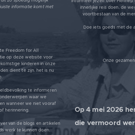
k dit zo spoedig mogelijk
Informeer jezelf over Hennep 
 juiste informatie komt met
innerlijke reis doen, de we
voortbestaan van de mens
Doe iets goeds met de a
ite Freedom for All ❤️
tie op deze website voor
Onze gezamenli
oekomstige kinderen in onze
en dient te zijn. het is nu
p.
ereldbevolking te informeren
r onderwerpen waar we
en wanneer we niet vooraf
Op 4 mei 2026 her
f herinnering.
die vermoord wer
jver van de blogs en artikelen
ds werk te kunnen doen.