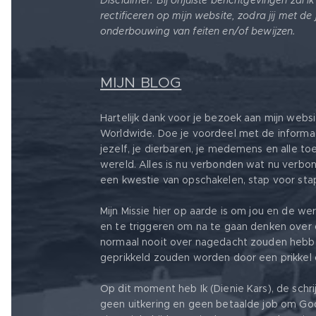
Disclaimer: Bij onjuiste berichtgevingen zal i
rectificeren op mijn website, zodra jij met de
onderbouwing van feiten en/of bewijzen.
MIJN BLOG
Hartelijk dank voor je bezoek aan mijn webs
Worldwide. Doe je voordeel met de informa
jezelf, je dierbaren, je medemens en alle t
wereld. Alles is nu verbonden wat nu verbond
een kwestie van opschakelen, stap voor sta
Mijn Missie hier op aarde is om jou en de w
en te triggeren om na te gaan denken ove
normaal nooit over nagedacht zouden hebb
geprikkeld zouden worden door een prikkel o
Op dit moment heb Ik (Dienie Kars), de schri
geen uitkering en geen betaalde job om Go