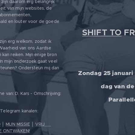
s
zijn daarom erg belangrijk
eit van mijn websites, de
 abonnementen,
aald en louter voor de goede
SHIFT TO
FR
zijn erg welkom, zodat ik
 Waarheid van ons Aardse
kan reiken. Mijn enige bron
In mijn onderzoek gaat veel
ersteunen? Ondersteun mij dan
Zondag 25 januari
dag van de
van: D. Kars - Omschrijving:
Parallel
e Telegram kanalen:
D
│
MIJN MISSIE
│
VRIJ ❤️
E ONTWAKEN!