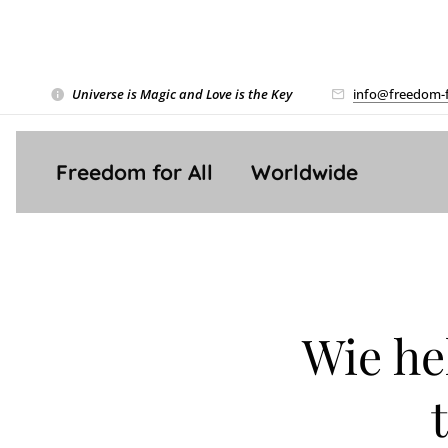
Universe is Magic and Love is the Key
❤️
info@freedom-f
Freedom for All ❤️ Worldwide
Wie he