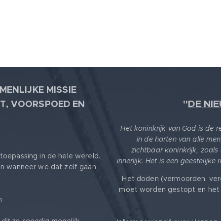
MENLIJKE MISSIE
"
DE NI
T, VOORSPOED EN
Het koninkrijk van God is de 
in de harten van alle men
zichtbaar koninkrijk, zoals
toepassing in de hele wereld.
innerlijk. Het is een geestelijke
en wanneer we dat zelf gaan
Het doden (vermoorden, ver
moet worden gestopt en het 
m