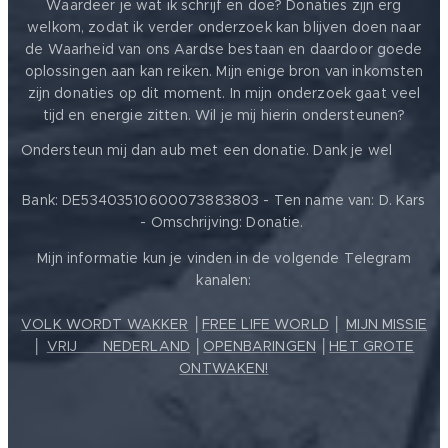
Waardeer je wat ik schrijf en doe? Donaties zijn erg
welkom, zodat ik verder onderzoek kan blijven doen naar
de Waarheid van ons Aardse bestaan en daardoor goede
oplossingen aan kan reiken. Mijn enige bron van inkomsten
zijn donaties op dit moment. In mijn onderzoek gaat veel
tijd en energie zitten. Wil je mij hierin ondersteunen?
❤️
Ondersteun mij dan aub met een donatie. Dank je wel
Bank: DE53403510600073883803 - Ten name van: D. Kars
- Omschrijving: Donatie.
Mijn informatie kun je vinden in de volgende Telegram
kanalen:
VOLK WORDT WAKKER
│
FREE LIFE WORLD
│
MIJN MISSIE
│
VRIJ ❤️ NEDERLAND
│
OPENBARINGEN
│
HET GROTE
ONTWAKEN!