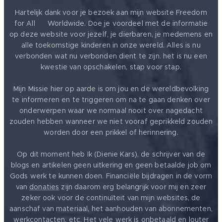
Hartelijk dank voor je bezoek aan mijn website Freedom
for All ❤️ Worldwide. Doe je voordeel met de informatie
op deze website voor jezelf, je dierbaren, je medemens en
alle toekomstige kinderen in onze wereld. Alles is nu
verbonden wat nu verbonden dient te zijn. het is nu een
kwestie van opschakelen, stap voor stap.
Mijn Missie hier op aarde is om jou en de wereldbevolking
te informeren en te triggeren om na te gaan denken over
onderwerpen waar we normaal nooit over nagedacht
zouden hebben wanneer we niet vooraf geprikkeld zouden
worden door een prikkel of herinnering.
Op dit moment heb Ik (Dienie Kars), de schrijver van de
blogs en artikelen geen uitkering en geen betaalde job om
Gods werk te kunnen doen. Financiële bijdragen in de vorm
van
donaties
zijn daarom erg belangrijk voor mij en zeer
zeker ook voor de continuïteit van mijn websites, de
aanschaf van materiaal, het aanhouden van abonnementen,
werkcontacten, etc. Het vele werk is onbetaald en louter