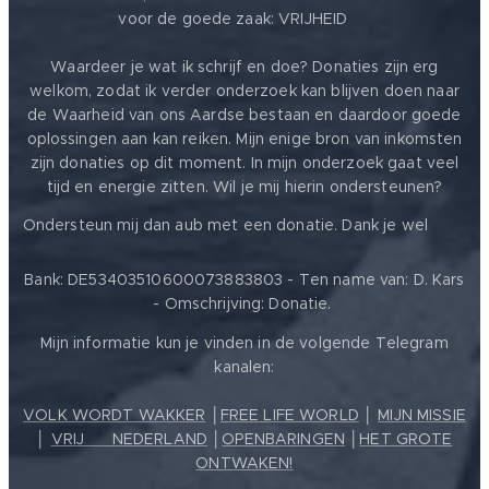
voor de goede zaak: VRIJHEID ❤️
Waardeer je wat ik schrijf en doe? Donaties zijn erg
welkom, zodat ik verder onderzoek kan blijven doen naar
de Waarheid van ons Aardse bestaan en daardoor goede
oplossingen aan kan reiken. Mijn enige bron van inkomsten
zijn donaties op dit moment. In mijn onderzoek gaat veel
tijd en energie zitten. Wil je mij hierin ondersteunen?
❤️
Ondersteun mij dan aub met een donatie. Dank je wel
Bank: DE53403510600073883803 - Ten name van: D. Kars
- Omschrijving: Donatie.
Mijn informatie kun je vinden in de volgende Telegram
kanalen:
VOLK WORDT WAKKER
│
FREE LIFE WORLD
│
MIJN MISSIE
│
VRIJ ❤️ NEDERLAND
│
OPENBARINGEN
│
HET GROTE
ONTWAKEN!