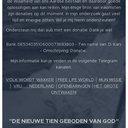
de Waarheid van ons Aardse bestaan en daardoor goede
oplossingen aan kan reiken. Mijn enige bron van inkomsten
zijn donaties op dit moment. In mijn onderzoek gaat veel
tijd en energie zitten. Wil je mij hierin ondersteunen?
❤️
Ondersteun mij dan aub met een donatie. Dank je wel
Bank: DE53403510600073883803 - Ten name van: D. Kars
- Omschrijving: Donatie.
Mijn informatie kun je vinden in de volgende Telegram
kanalen:
VOLK WORDT WAKKER
│
FREE LIFE WORLD
│
MIJN MISSIE
│
VRIJ ❤️ NEDERLAND
│
OPENBARINGEN
│
HET GROTE
ONTWAKEN!
"
DE NIEUWE TIEN GEBODEN VAN GOD
"