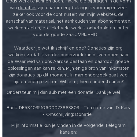
Gods werk te kunnen doen. Financiële bijdragen in de vorm
van
donaties
zijn daarom erg belangrijk voor mij en zeer
zeker ook voor de continuïteit van mijn websites, de
aanschaf van materiaal, het aanhouden van abonnementen,
werkcontacten, etc. Het vele werk is onbetaald en louter
voor de goede zaak: VRIJHEID ❤️
Waardeer je wat ik schrijf en doe? Donaties zijn erg
welkom, zodat ik verder onderzoek kan blijven doen naar
de Waarheid van ons Aardse bestaan en daardoor goede
oplossingen aan kan reiken. Mijn enige bron van inkomsten
zijn donaties op dit moment. In mijn onderzoek gaat veel
tijd en energie zitten. Wil je mij hierin ondersteunen?
❤️
Ondersteun mij dan aub met een donatie. Dank je wel
Bank: DE53403510600073883803 - Ten name van: D. Kars
- Omschrijving: Donatie.
Mijn informatie kun je vinden in de volgende Telegram
kanalen: