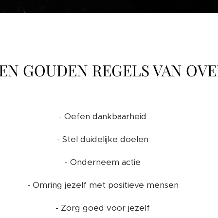
IEN GOUDEN REGELS VAN OV
- Oefen dankbaarheid 🙏
- Stel duidelijke doelen 🎯
- Onderneem actie 🧘‍♀️
- Omring jezelf met positieve mensen 🤼‍♀️
- Zorg goed voor jezelf ❤️