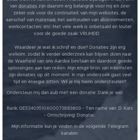
van
donaties
zijn daarom erg belangrijk voor mij en zeer
zeker ook voor de continuïteit van mijn websites, de
aanschaf van materiaal, het aanhouden van abonnementen,
werkcontacten, etc. Het vele werk is onbetaald en louter
voor de goede zaak: VRIJHEID ❤️
Waardeer je wat ik schrijf en doe? Donaties zijn erg
welkom, zodat ik verder onderzoek kan blijven doen naar
de Waarheid van ons Aardse bestaan en daardoor goede
oplossingen aan kan reiken. Mijn enige bron van inkomsten
zijn donaties op dit moment. In mijn onderzoek gaat veel
tijd en energie zitten. Wil je mij hierin ondersteunen?
❤️
Ondersteun mij dan aub met een donatie. Dank je wel
Bank: DE53403510600073883803 - Ten name van: D. Kars
- Omschrijving: Donatie.
Mijn informatie kun je vinden in de volgende Telegram
kanalen: