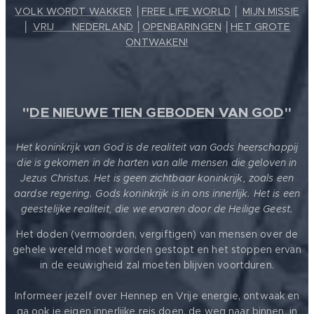
VOLK WORDT WAKKER
│
FREE LIFE WORLD
│
MIJN MISSIE
│
VRIJ ❤️ NEDERLAND
│
OPENBARINGEN
│
HET GROTE
ONTWAKEN!
"
DE NIEUWE TIEN GEBODEN VAN GOD
"
Het koninkrijk van God is de realiteit van Gods heerschappij
die is gekomen in de harten van alle mensen die geloven in
Jezus Christus. Het is geen zichtbaar koninkrijk, zoals een
aardse regering. Gods koninkrijk is in ons innerlijk. Het is een
geestelijke realiteit, die we ervaren door de Heilige Geest.
Het doden (vermoorden, vergiftigen) van mensen over de
gehele wereld moet worden gestopt en het stoppen ervan
in de eeuwigheid zal moeten blijven voortduren.
Informeer jezelf over Hennep en Vrije energie, ontwaak en
ga ook je eigen innerlijke reis doen, de weg naar binnen, in