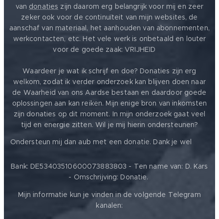
van
donaties
zijn daarom erg belangrijk voor mij en zeer
zeker ook voor de continuïteit van mijn websites, de
aanschaf van materiaal, het aanhouden van abonnementen,
werkcontacten, etc. Het vele werk is onbetaald en louter
voor de goede zaak: VRIJHEID ❤️
Waardeer je wat ik schrijf en doe? Donaties zijn erg
welkom, zodat ik verder onderzoek kan blijven doen naar
de Waarheid van ons Aardse bestaan en daardoor goede
oplossingen aan kan reiken. Mijn enige bron van inkomsten
zijn donaties op dit moment. In mijn onderzoek gaat veel
tijd en energie zitten. Wil je mij hierin ondersteunen?
❤️
Ondersteun mij dan aub met een donatie. Dank je wel
Bank: DE53403510600073883803 - Ten name van: D. Kars
- Omschrijving: Donatie.
Mijn informatie kun je vinden in de volgende Telegram
kanalen: