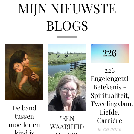
MIJN NIEUWSTE
BLOGS
226
Engelengetal
Betekenis -
Spiritualiteit,
Tweelingvlam,
De band
Liefde,
tussen
"EEN
Carrière
moeder en
WAARHEID
15-06-2026
kind is