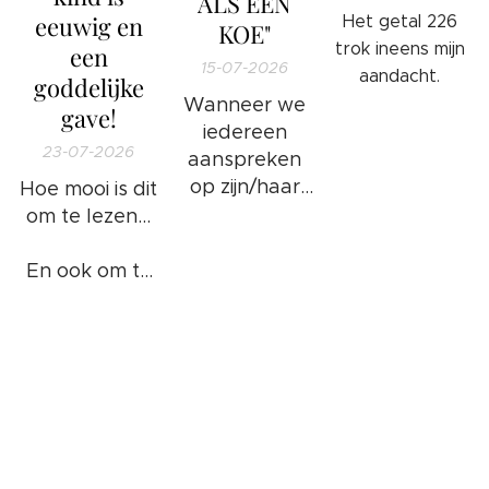
ALS EEN
eeuwig en
Het getal 226
KOE"
trok ineens mijn
een
15-07-2026
aandacht.
goddelijke
Wanneer we
gave!
iedereen
23-07-2026
aanspreken
op zijn/haar
Hoe mooi is dit
ongewenste
om te lezen...
gedrag en/of
foute
En ook om te
handelingen
weten...
❤️
of bezigheden
komt het
goed: 100%
WAARHEID.