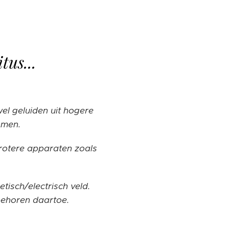
tus...
l geluiden uit hogere
omen.
rotere apparaten zoals
tisch/electrisch veld.
behoren daartoe.