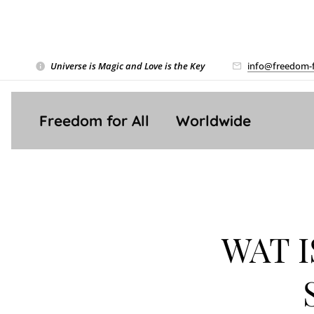
Universe is Magic and Love is the Key
❤️
info@freedom-f
Freedom for All ❤️ Worldwide
WAT I