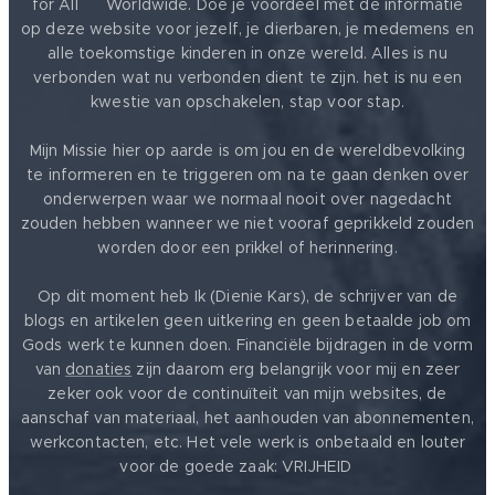
for All ❤️ Worldwide. Doe je voordeel met de informatie
op deze website voor jezelf, je dierbaren, je medemens en
alle toekomstige kinderen in onze wereld. Alles is nu
verbonden wat nu verbonden dient te zijn. het is nu een
kwestie van opschakelen, stap voor stap.
Mijn Missie hier op aarde is om jou en de wereldbevolking
te informeren en te triggeren om na te gaan denken over
onderwerpen waar we normaal nooit over nagedacht
zouden hebben wanneer we niet vooraf geprikkeld zouden
worden door een prikkel of herinnering.
Op dit moment heb Ik (Dienie Kars), de schrijver van de
blogs en artikelen geen uitkering en geen betaalde job om
Gods werk te kunnen doen. Financiële bijdragen in de vorm
van
donaties
zijn daarom erg belangrijk voor mij en zeer
zeker ook voor de continuïteit van mijn websites, de
aanschaf van materiaal, het aanhouden van abonnementen,
werkcontacten, etc. Het vele werk is onbetaald en louter
voor de goede zaak: VRIJHEID ❤️