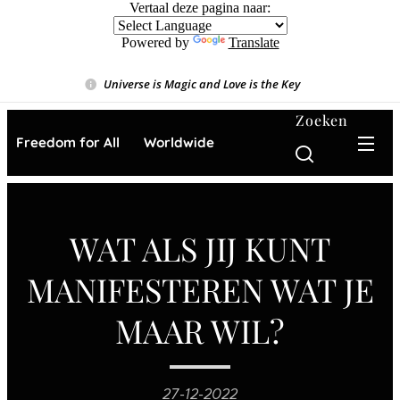
Vertaal deze pagina naar:
Powered by
Translate
Universe is Magic and Love is the Key
❤️
Zoeken
Freedom for All ❤️ Worldwide
WAT ALS JIJ KUNT
MANIFESTEREN WAT JE
MAAR WIL?
27-12-2022