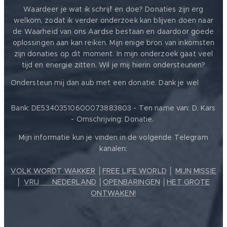
Waardeer je wat ik schrijf en doe? Donaties zijn erg
welkom, zodat ik verder onderzoek kan blijven doen naar
de Waarheid van ons Aardse bestaan en daardoor goede
oplossingen aan kan reiken. Mijn enige bron van inkomsten
zijn donaties op dit moment. In mijn onderzoek gaat veel
tijd en energie zitten. Wil je mij hierin ondersteunen?
❤️
Ondersteun mij dan aub met een donatie. Dank je wel
Bank: DE53403510600073883803 - Ten name van: D. Kars
- Omschrijving: Donatie.
Mijn informatie kun je vinden in de volgende Telegram
kanalen:
VOLK WORDT WAKKER
│
FREE LIFE WORLD
│
MIJN MISSIE
│
VRIJ ❤️ NEDERLAND
│
OPENBARINGEN
│
HET GROTE
ONTWAKEN!