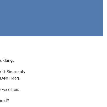
ukking.
kt Simon als
 Den Haag.
 waarheid.
heid?