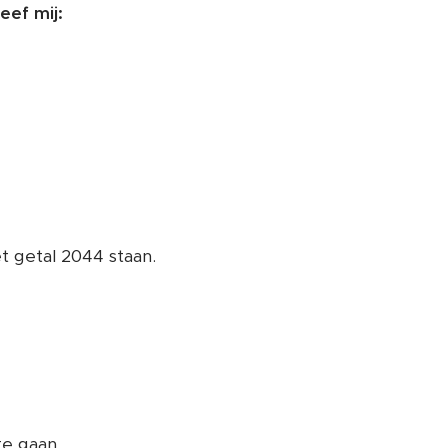
eef mij:
et getal 2044 staan.
te gaan.