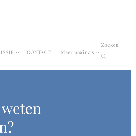
Zoeken
ISSIE
CONTACT
Meer pagina's
e weten
jn?