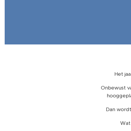
Het ja
Onbewust va
hooggepla
Dan wordt
Wat 