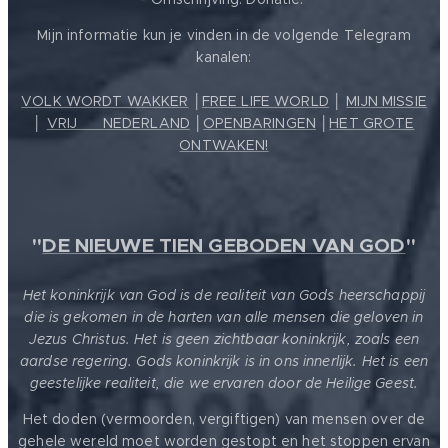
Mijn informatie kun je vinden in de volgende Telegram
kanalen:
VOLK WORDT WAKKER
│
FREE LIFE WORLD
│
MIJN MISSIE
│
VRIJ ❤️ NEDERLAND
│
OPENBARINGEN
│
HET GROTE
ONTWAKEN!
"
DE NIEUWE TIEN GEBODEN VAN GOD
"
Het koninkrijk van God is de realiteit van Gods heerschappij
die is gekomen in de harten van alle mensen die geloven in
Jezus Christus. Het is geen zichtbaar koninkrijk, zoals een
aardse regering. Gods koninkrijk is in ons innerlijk. Het is een
geestelijke realiteit, die we ervaren door de Heilige Geest.
Het doden (vermoorden, vergiftigen) van mensen over de
gehele wereld moet worden gestopt en het stoppen ervan