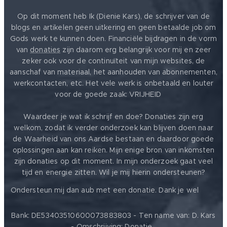
Op dit moment heb Ik (Dienie Kars), de schrijver van de
blogs en artikelen geen uitkering en geen betaalde job om
Gods werk te kunnen doen. Financiële bijdragen in de vorm
van
donaties
zijn daarom erg belangrijk voor mij en zeer
zeker ook voor de continuïteit van mijn websites, de
aanschaf van materiaal, het aanhouden van abonnementen,
werkcontacten, etc. Het vele werk is onbetaald en louter
voor de goede zaak: VRIJHEID ❤️
Waardeer je wat ik schrijf en doe? Donaties zijn erg
welkom, zodat ik verder onderzoek kan blijven doen naar
de Waarheid van ons Aardse bestaan en daardoor goede
oplossingen aan kan reiken. Mijn enige bron van inkomsten
zijn donaties op dit moment. In mijn onderzoek gaat veel
tijd en energie zitten. Wil je mij hierin ondersteunen?
❤️
Ondersteun mij dan aub met een donatie. Dank je wel
Bank: DE53403510600073883803 - Ten name van: D. Kars
- Omschrijving: Donatie.